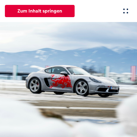
Zum Inhalt springen
Alle
News
Events
Erlebnisse
Seiten
Fahrze
News
Alle anzeigen
Events
Alle anzeigen