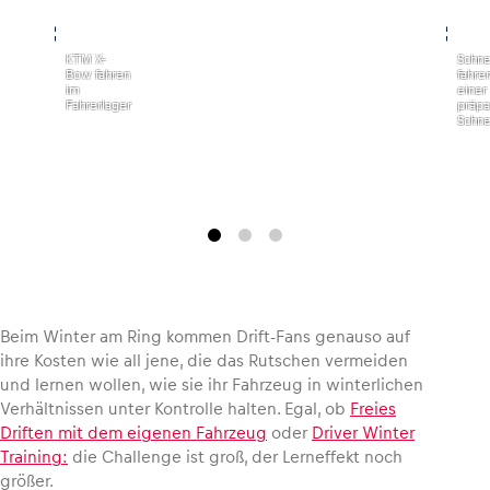
Glossar
,
,
KTM X-
Schn
Bow fahren
fahren
Alle anzeigen
im
einer
Fahrerlager
präpa
Schne
Beim Winter am Ring kommen Drift-Fans genauso auf
ihre Kosten wie all jene, die das Rutschen vermeiden
und lernen wollen, wie sie ihr Fahrzeug in winterlichen
Verhältnissen unter Kontrolle halten. Egal, ob
Freies
Driften mit dem eigenen Fahrzeug
oder
Driver Winter
Training:
die Challenge ist groß, der Lerneffekt noch
größer.