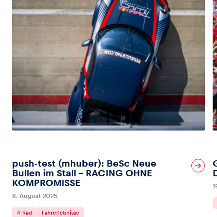
push-test (mhuber): BeSc Neue
Bullen im Stall – RACING OHNE
KOMPROMISSE
1
8. August 2025
4-Rad
Fahrerlebnisse