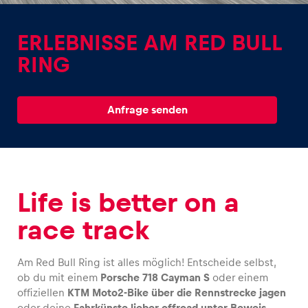
ERLEBNISSE AM RED BULL
RING
Erlebnisse
Anfrage senden
Alle anzeigen
Life is better on a
race track
Seiten
Alle anzeigen
Am Red Bull Ring ist alles möglich! Entscheide selbst,
ob du mit einem
Porsche 718 Cayman S
oder einem
offiziellen
KTM Moto2-Bike über die Rennstrecke jagen
oder deine
Fahrkünste lieber offroad unter Beweis