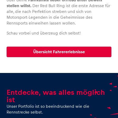
stellen willst.
Der Red Bull Ring ist die erste Adresse für
alle, die nach Perfektion streben und sich von
Motorsport-Legenden in die Geheimnisse des
Rennsports einweihen lassen wollen.
Fahrzeug
Schau vorbei und überzeug dich selbst!
Alle anzeigen
Übersicht Fahrererlebnisse
Business
Alle anzeigen
Entdecke, was alles möglich
ist
Unser Portfolio ist so beeindruckend wie die
Rennstrecke selbst.