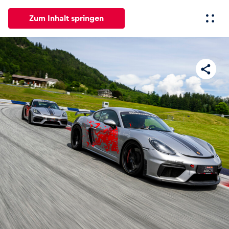
Zum Inhalt springen
Alle
News
Events
Erlebnisse
Seiten
Fahrze
News
Alle anzeigen
Events
Alle anzeigen