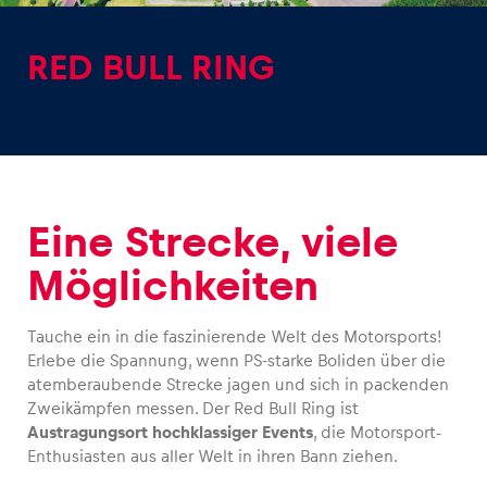
RED BULL RING
Erlebnisse
Alle anzeigen
Eine Strecke, viele
Möglichkeiten
Tauche ein in die faszinierende Welt des Motorsports!
Erlebe die Spannung, wenn PS-starke Boliden über die
Seiten
atemberaubende Strecke jagen und sich in packenden
Zweikämpfen messen. Der Red Bull Ring ist
Alle anzeigen
Austragungsort hochklassiger Events
, die Motorsport-
Enthusiasten aus aller Welt in ihren Bann ziehen.