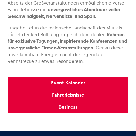
Abseits der Großveranstaltungen ermöglichen diverse
Fahrerlebnisse ein
unvergessliches Abenteuer voller
Geschwindigkeit, Nervenkitzel und Spaß.
Eingebettet in die malerische Landschaft des Murtals
Fahrzeug
bietet der Red Bull Ring zugleich den idealen
Rahmen
Alle anzeigen
für exklusive Tagungen, inspirierende Konferenzen und
unvergessliche Firmen-Veranstaltungen.
Genau diese
unverkennbare Energie macht die legendäre
Rennstrecke zu etwas Besonderem!
Event-Kalender
Business
Fahrerlebnisse
Alle anzeigen
Business