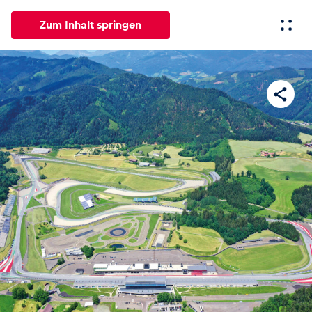
Zum Inhalt springen
Alle
News
Events
Erlebnisse
Seiten
Fahrze
News
Alle anzeigen
Events
Alle anzeigen