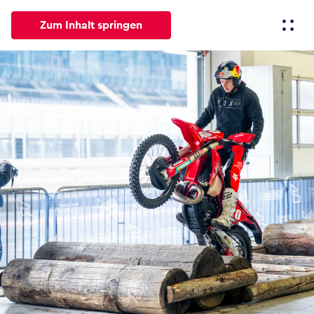
Zum Inhalt springen
Alle
News
Events
Erlebnisse
Seiten
Fahrze
News
Alle anzeigen
Events
Alle anzeigen