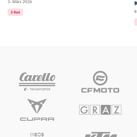
3. März 2026
8
2-Rad