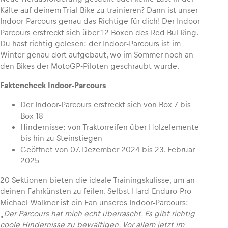
Kälte auf deinem Trial-Bike zu trainieren? Dann ist unser
Indoor-Parcours genau das Richtige für dich! Der Indoor-
Parcours erstreckt sich über 12 Boxen des Red Bul Ring.
Du hast richtig gelesen: der Indoor-Parcours ist im
Fahrzeug
Winter genau dort aufgebaut, wo im Sommer noch an
den Bikes der MotoGP-Piloten geschraubt wurde.
Alle anzeigen
Faktencheck Indoor-Parcours
Der Indoor-Parcours erstreckt sich von Box 7 bis
Box 18
Hindernisse: von Traktorreifen über Holzelemente
bis hin zu Steinstiegen
Geöffnet von 07. Dezember 2024 bis 23. Februar
Business
2025
Alle anzeigen
20 Sektionen bieten die ideale Trainingskulisse, um an
deinen Fahrkünsten zu feilen. Selbst Hard-Enduro-Pro
Michael Walkner ist ein Fan unseres Indoor-Parcours:
„
Der Parcours hat mich echt überrascht. Es gibt richtig
coole Hindernisse zu bewältigen. Vor allem jetzt im