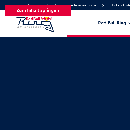
Anfrage senden
Fahrerlebnisse buchen
Tickets kauf
Zum Inhalt springen
Red Bull Ring
30.9°
Temperatur
Alle
News
Events
Erlebnisse
Seiten
Fa
News
Alle anzeigen