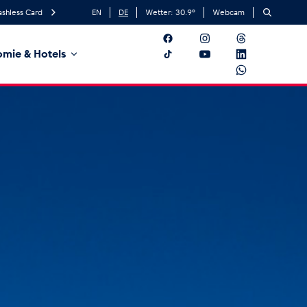
ashless Card
EN
DE
Wetter:
30.9
°
Webcam
mie & Hotels