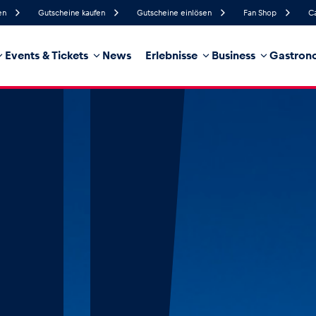
en
Gutscheine kaufen
Gutscheine einlösen
Fan Shop
C
Events & Tickets
News
Erlebnisse
Business
Gastrono
37%
Luftfeuchtigkeit
8 km/h
Windgeschwindigkeit
32%
Regenwahrscheinlichkeit
Nordost
Windrichtung
hrzeug
Business
Glossar