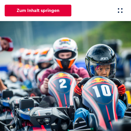
Zum Inhalt springen
Alle
News
Events
Erlebnisse
Seiten
Fahrze
News
Alle anzeigen
Events
Alle anzeigen