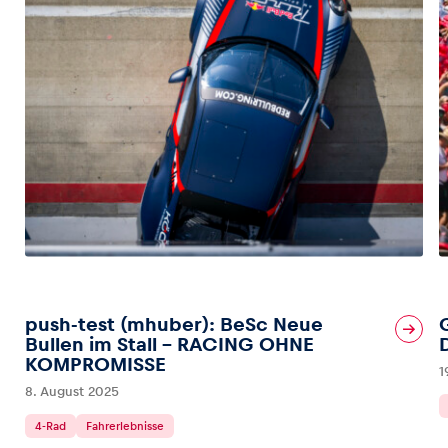
push-test (mhuber): BeSc Neue
Bullen im Stall – RACING OHNE
KOMPROMISSE
1
8. August 2025
4-Rad
Fahrerlebnisse