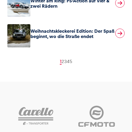
Winter am Ring: PS-Action auf vier &
zwei Rädern
Weihnachtskleckerei Edition: Der Spaß
beginnt, wo die Straße endet
1
2
3
4
5