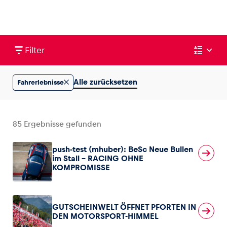
Filter
Fahrzeug
Alle anzeigen
Alle zurücksetzen
Fahrerlebnisse
85
Ergebnisse gefunden
push-test (mhuber): BeSc Neue Bullen
Business
im Stall – RACING OHNE
Alle anzeigen
KOMPROMISSE
GUTSCHEINWELT ÖFFNET PFORTEN IN
DEN MOTORSPORT-HIMMEL