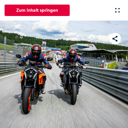
Zum Inhalt springen
Alle
News
Events
Erlebnisse
Seiten
Fahrze
News
Alle anzeigen
Events
Alle anzeigen