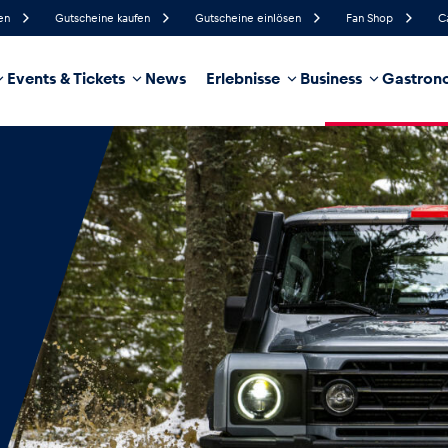
en
Gutscheine kaufen
Gutscheine einlösen
Fan Shop
C
Events & Tickets
News
Erlebnisse
Business
Gastrono
43%
Luftfeuchtigkeit
17 km/h
Windgeschwindigkeit
0%
Regenwahrscheinlichkeit
Nordost
Windrichtung
hrzeug
Business
Glossar