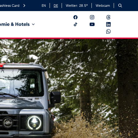
ashless Card
EN
DE
Wetter:
28.5
°
Webcam
mie & Hotels