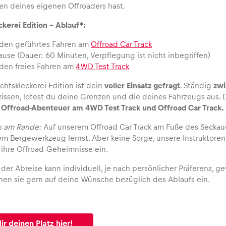
n deines eigenen Offroaders hast.
kerei Edition – Ablauf*:
nden geführtes Fahren am
Offroad Car Track
use (Dauer: 60 Minuten, Verpflegung ist nicht inbegriffen)
nden freies Fahren am
4WD Test Track
chtskleckerei Edition ist dein
voller Einsatz gefragt
. Ständig
zwi
rissen, lotest du deine Grenzen und die deines Fahrzeugs aus. 
 Offroad-Abenteuer am 4WD Test Track und Offroad Car Track.
s am Rande:
Auf unserem Offroad Car Track am Fuße des Seckauer
 Bergewerkzeug lernst. Aber keine Sorge, unsere Instruktore
 ihre Offroad-Geheimnisse ein.
der Abreise kann individuell, je nach persönlicher Präferenz, g
ehen sie gern auf deine Wünsche bezüglich des Ablaufs ein.
ir deinen Platz hier!