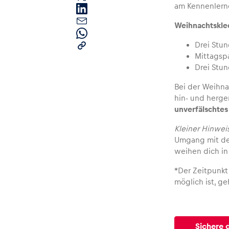
am Kennenlerne
Weihnachtsklec
Drei Stu
Mittagspa
Drei Stu
Bei der Weihna
Seiten
hin- und herge
unverfälschtes
Alle anzeigen
Kleiner Hinwei
Umgang mit dem
weihen dich in
*Der Zeitpunkt 
möglich ist, g
Sichere d