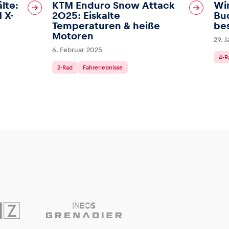
lte:
KTM Enduro Snow Attack
Win
 X-
2025: Eiskalte
Bu
Temperaturen & heiße
be
Motoren
29. 
6. Februar 2025
4-R
2-Rad
Fahrerlebnisse