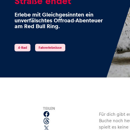
Straße endet
Erlebe mit Gleichgesinnten ein
unverfälschtes Offroad-Abenteuer
am Red Bull Ring.
Events
4-Rad
Fahrerlebnisse
Alle anzeigen
Erlebnisse
TEILEN
Für dich gibt 
Buche noch heu
Alle anzeigen
spielt es kein