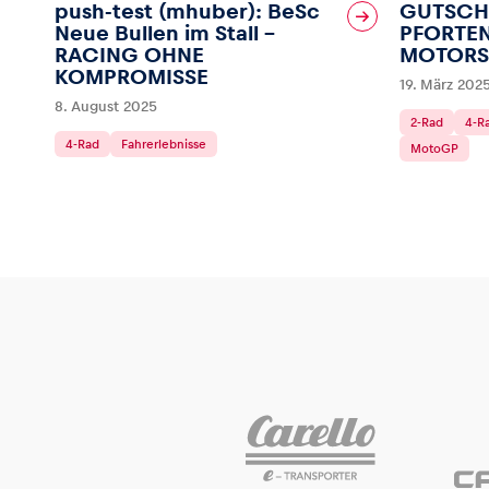
push-test (mhuber): BeSc
GUTSCH
Neue Bullen im Stall –
PFORTEN
RACING OHNE
MOTORS
KOMPROMISSE
19. März 202
8. August 2025
2-Rad
4-R
4-Rad
Fahrerlebnisse
MotoGP