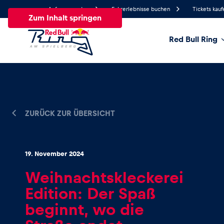
Anfrage senden
Fahrerlebnisse buchen
Tickets kauf
Zum Inhalt springen
Red Bull Ring
28.5°
Temperatur
Alle
News
Events
Erlebnisse
Seiten
Fa
ZURÜCK ZUR ÜBERSICHT
News
19. November 2024
Weihnachtskleckerei
Alle anzeigen
Edition: Der Spaß
beginnt, wo die