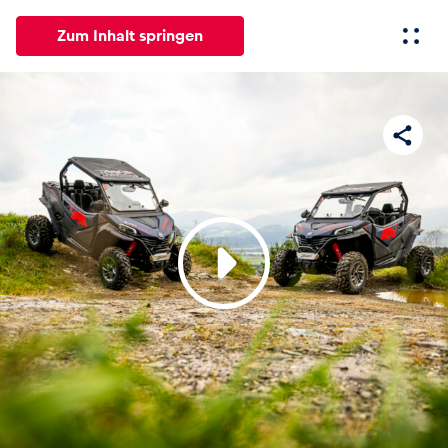
Zum Inhalt springen
Alle
News
Events
Erlebnisse
Seiten
Fahrze
News
Alle anzeigen
Events
Alle anzeigen