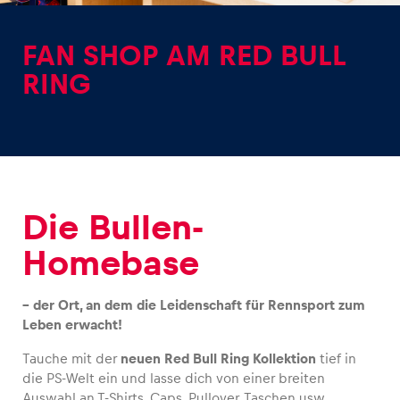
FAN SHOP AM RED BULL
RING
Erlebnisse
Alle anzeigen
Die Bullen-
Homebase
– der Ort, an dem die Leidenschaft für Rennsport zum
Seiten
Leben erwacht!
Alle anzeigen
Tauche mit der
neuen Red Bull Ring Kollektion
tief in
die PS-Welt ein und lasse dich von einer breiten
Auswahl an T-Shirts, Caps, Pullover, Taschen usw.