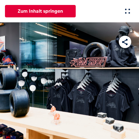
Zum Inhalt springen
Alle
News
Events
Erlebnisse
Seiten
Fahrze
News
Alle anzeigen
Events
Alle anzeigen