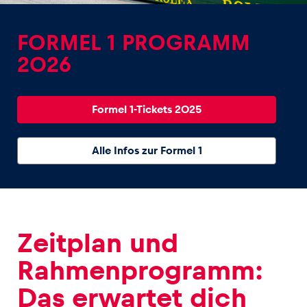
FORMEL 1 PROGRAMM
2026
Erlebnisse
Formel 1-Tickets 2025
Alle anzeigen
Alle Infos zur Formel 1
Zeitplan und
Seiten
Alle anzeigen
Rahmenprogramm:
Das erwartet dich