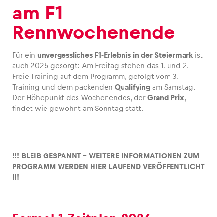
am F1
Rennwochenende
Fahrzeug
Für ein
unvergessliches F1-Erlebnis in der Steiermark
ist
Alle anzeigen
auch 2025 gesorgt: Am Freitag stehen das 1. und 2.
Freie Training auf dem Programm, gefolgt vom 3.
Training und dem packenden
Qualifying
am Samstag.
Der Höhepunkt des Wochenendes, der
Grand Prix
,
findet wie gewohnt am Sonntag statt.
Business
!!! BLEIB GESPANNT – WEITERE INFORMATIONEN ZUM
Alle anzeigen
PROGRAMM WERDEN HIER LAUFEND VERÖFFENTLICHT
!!!