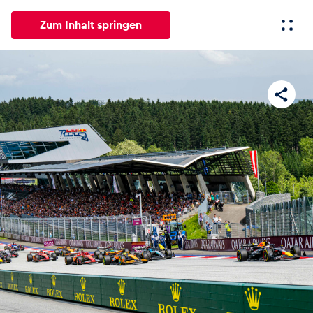
Zum Inhalt springen
Alle
News
Events
Erlebnisse
Seiten
Fahrze
News
Alle anzeigen
Events
Alle anzeigen