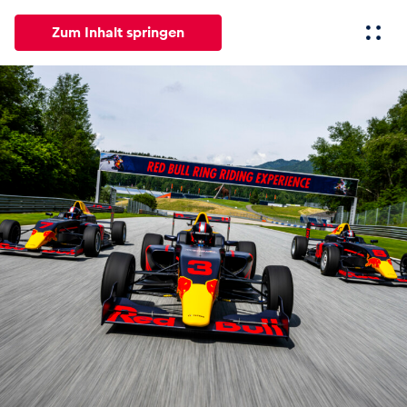
Zum Inhalt springen
Alle
News
Events
Erlebnisse
Seiten
Fahrze
News
Alle anzeigen
Events
Alle anzeigen