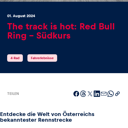
01. August 2024
The track is hot: Red Bull
Ring – Südkurs
Erlebnisse
Alle anzeigen
4-Rad
Fahrerlebnisse
TEILEN
Seiten
Alle anzeigen
Entdecke die Welt von Österreichs
bekanntester Rennstrecke