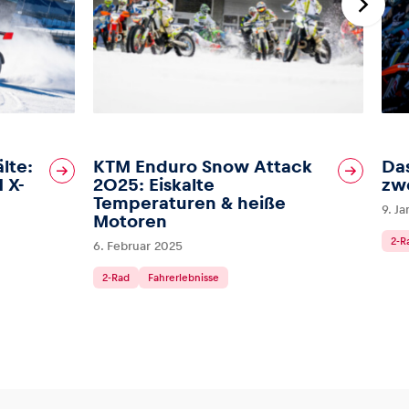
lte:
KTM Enduro Snow Attack
Das
 X-
2025: Eiskalte
zw
Temperaturen & heiße
9. J
Motoren
2-R
6. Februar 2025
2-Rad
Fahrerlebnisse