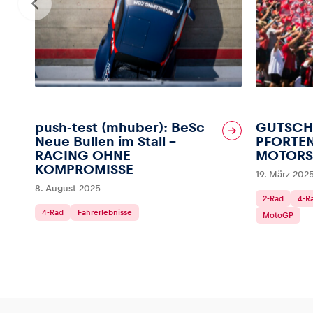
push-test (mhuber): BeSc
GUTSCH
Neue Bullen im Stall –
PFORTEN
RACING OHNE
MOTORS
KOMPROMISSE
19. März 202
8. August 2025
2-Rad
4-R
4-Rad
Fahrerlebnisse
MotoGP