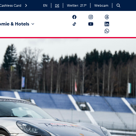
Cashless Card
EN
DE
Wetter:
21.1
°
Webcam
mie & Hotels