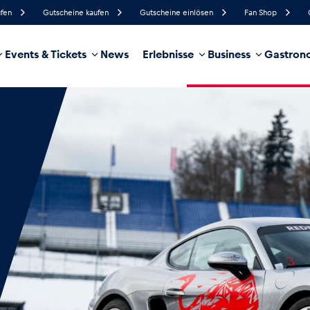
ufen
Gutscheine kaufen
Gutscheine einlösen
Fan Shop
Events & Tickets
News
Erlebnisse
Business
Gastrono
75%
Luftfeuchtigkeit
21 km/h
Windgeschwindigkeit
35%
Regenwahrscheinlichkeit
West
Windrichtung
hrzeug
Business
Glossar