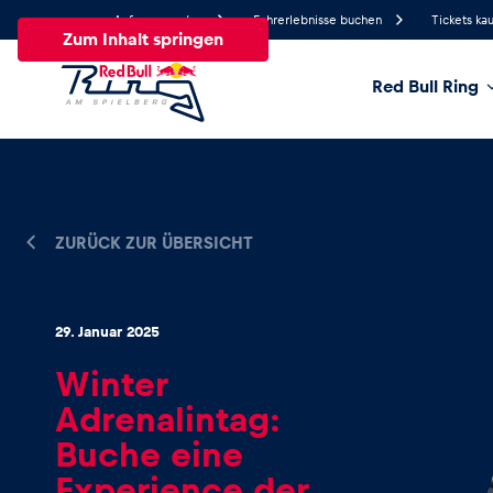
Anfrage senden
Fahrerlebnisse buchen
Tickets ka
Zum Inhalt springen
Red Bull Ring
21.1°
Temperatur
Alle
News
Events
Erlebnisse
Seiten
Fa
ZURÜCK ZUR ÜBERSICHT
News
29. Januar 2025
Winter
Alle anzeigen
Adrenalintag:
Buche eine
Experience der