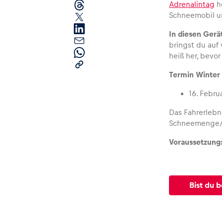
Adrenalintag
h
Schneemobil u
In diesen Gerät
bringst du auf
heiß her, bevo
Termin Winter 
Seiten
16. Febru
Das Fahrerlebni
Alle anzeigen
Schneemenge/ke
Voraussetzung
Bist du 