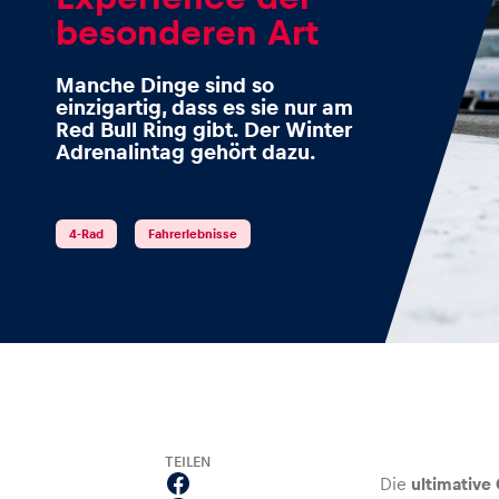
besonderen Art
Manche Dinge sind so
einzigartig, dass es sie nur am
Events
Red Bull Ring gibt. Der Winter
Adrenalintag gehört dazu.
Alle anzeigen
4-Rad
Fahrerlebnisse
Erlebnisse
TEILEN
Alle anzeigen
Die
ultimative 