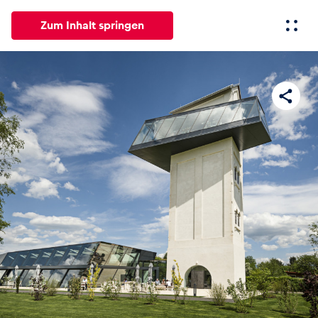
Zum Inhalt springen
Alle
News
Events
Erlebnisse
Seiten
Fahrze
News
Alle anzeigen
Events
Alle anzeigen