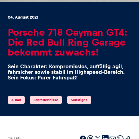
04. August 2021
Porsche 718 Cayman GT4:
Die Red Bull Ring Garage
Erlebnisse
bekommt zuwachs!
Alle anzeigen
Sein Charakter: Kompromisslos, auffällig agil,
fahrsicher sowie stabil im Highspeed-Bereich.
Sein Fokus: Purer Fahrspaß!
4-Rad
Fahrerlebnisse
Sonstiges
Seiten
Alle anzeigen
TEILEN