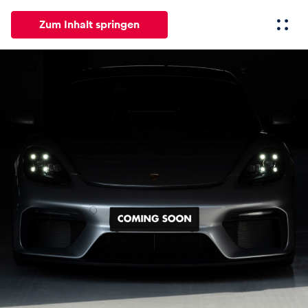
Zum Inhalt springen
Alle
News
Events
Erlebnisse
Seiten
Fahrze
News
Alle anzeigen
Events
Alle anzeigen