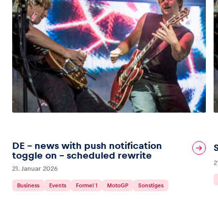
DE – news with push notification
toggle on – scheduled rewrite
2
21. Januar 2026
Business
Events
Formel 1
MotoGP
Sonstiges