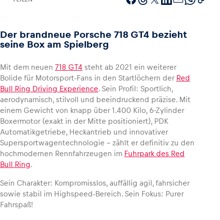
Der brandneue Porsche 718 GT4 bezieht
seine Box am Spielberg
Fahrzeug
Alle anzeigen
Mit dem neuen
718 GT4
steht ab 2021 ein weiterer
Bolide für Motorsport-Fans in den Startlöchern der
Red
Bull Ring Driving Experience
. Sein Profil: Sportlich,
aerodynamisch, stilvoll und beeindruckend präzise. Mit
einem Gewicht von knapp über 1.400 Kilo, 6-Zylinder
Boxermotor (exakt in der Mitte positioniert), PDK
Automatikgetriebe, Heckantrieb und innovativer
Supersportwagentechnologie – zählt er definitiv zu den
Business
hochmodernen Rennfahrzeugen im
Fuhrpark des Red
Alle anzeigen
Bull Ring
.
Sein Charakter: Kompromisslos, auffällig agil, fahrsicher
sowie stabil im Highspeed-Bereich. Sein Fokus: Purer
Fahrspaß!