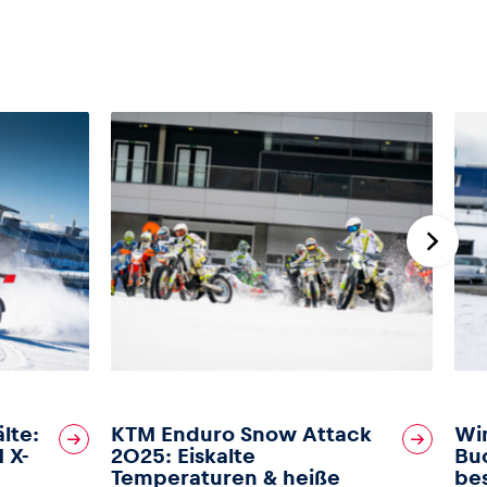
lte:
KTM Enduro Snow Attack
Win
 X-
2025: Eiskalte
Bu
Temperaturen & heiße
be