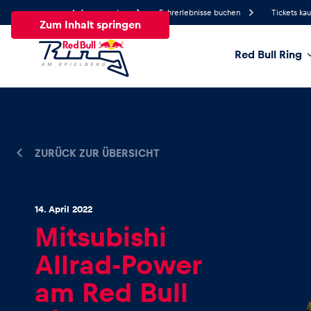
Anfrage senden
Fahrerlebnisse buchen
Tickets ka
Zum Inhalt springen
Red Bull Ring
17.2°
Temperatur
Alle
News
Events
Erlebnisse
Seiten
Fa
ZURÜCK ZUR ÜBERSICHT
News
14. April 2022
Mitsubishi
Alle anzeigen
Allrad-Power
am Red Bull