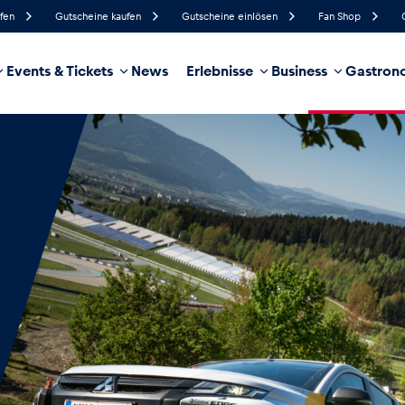
ufen
Gutscheine kaufen
Gutscheine einlösen
Fan Shop
Events & Tickets
News
Erlebnisse
Business
Gastrono
91%
Luftfeuchtigkeit
4 km/h
Windgeschwindigkeit
35%
Regenwahrscheinlichkeit
Südöst
Windrichtung
hrzeug
Business
Glossar