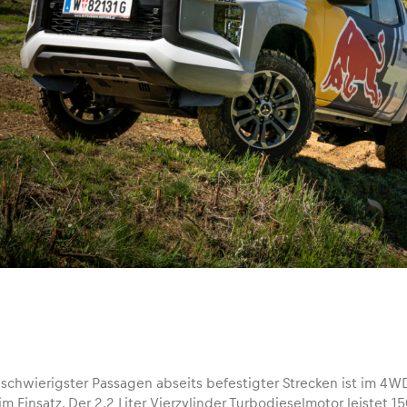
schwierigster Passagen abseits befestigter Strecken ist im 4WD
im Einsatz. Der 2,2 Liter Vierzylinder Turbodieselmotor leistet