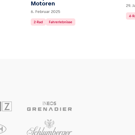
Motoren
29. 
6. Februar 2025
4-R
2-Rad
Fahrerlebnisse