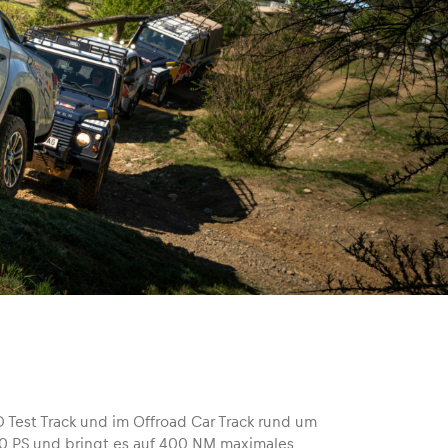
 Test Track und im Offroad Car Track rund um
 150 PS und bringt es auf 400 NM maximales