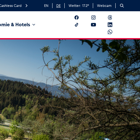
Cashless Card
EN
DE
Wetter:
17.2
°
Webcam
mie & Hotels