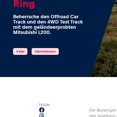
Ring
Beherrsche den Offroad Car
Track und den 4WD Test Track
Events
mit dem geländeerprobten
Mitsubishi L200.
Alle anzeigen
4-Rad
Fahrerlebnisse
Erlebnisse
TEILEN
Der Bezwinger 
Alle anzeigen
den Spielberg 