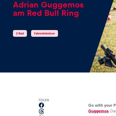
Adrian Guggemos
am Red Bull Ring
Events
2-Rad
Fahrerlebnisse
Alle anzeigen
Erlebnisse
TEILEN
Go with your P
Guggemos
. D
Alle anzeigen