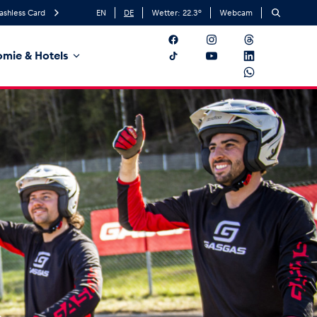
ashless Card
EN
DE
Wetter:
22.3
°
Webcam
mie & Hotels
t