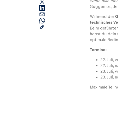
wenn man einen
Guggemos, der 
Während der
G
technisches Ve
Beim geführten
hebst du dein 
optimale Bed
Seiten
Termine:
22. Juli, 
Alle anzeigen
22. Juli,
23. Juli, 
23. Juli,
Maximale Teiln