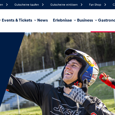
fen
Gutscheine kaufen
Gutscheine einlösen
Fan Shop
C
Events & Tickets
News
Erlebnisse
Business
Gastrono
62%
Luftfeuchtigkeit
10 km/h
Windgeschwindigkei
100%
Regenwahrscheinlichkeit
Ost
Windrichtung
hrzeug
Business
Glossar