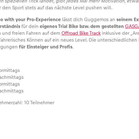
 speziellen Trick landet, gibt jedes Mal mehr Motivation, etw
den Sport stets auf das nächste Level pushen will.
o with your Pro-Experience
lässt dich Guggemos an
seinem Ex
rständnis
für dein
eigenes Trial Bike bzw. dem gestellten
GASGA
 und freien Fahren auf dem
Offroad Bike Track
inklusive der „Are
fahrerisches Können auf ein neues Level. Die unterschiedlichen 
ingungen
für Einsteiger und Profis
.
vormittags
 nachmittags
vormittags
 nachmittags
ehmerzahl: 10 Teilnehmer