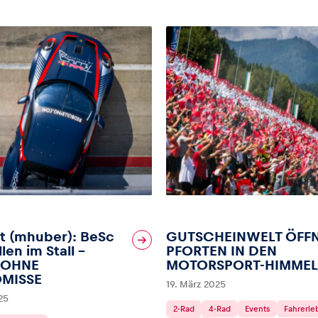
t (mhuber): BeSc
GUTSCHEINWELT ÖFF
len im Stall –
PFORTEN IN DEN
 OHNE
MOTORSPORT-HIMMEL
MISSE
19. März 2025
25
2-Rad
4-Rad
Events
Fahrerle