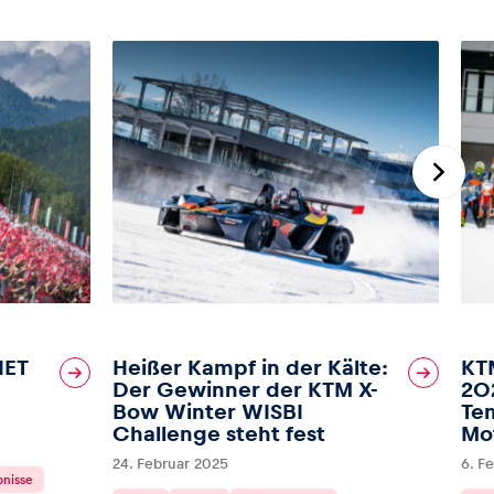
NET
Heißer Kampf in der Kälte:
KT
Der Gewinner der KTM X-
202
Bow Winter WISBI
Te
Challenge steht fest
Mo
24. Februar 2025
6. F
bnisse