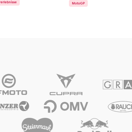
rerlebnisse
MotoGP