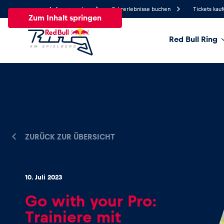
Anfrage senden
Fahrerlebnisse buchen
Tickets kau
Zum Inhalt springen
Red Bull Ring
22.3°
Temperatur
Alle
News
Events
Erlebnisse
Seiten
Fa
ZURÜCK ZUR ÜBERSICHT
News
10. Juli 2023
Alle anzeigen
Go with your Pro:
Trainiere mit