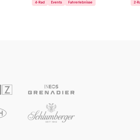
4-Rad
Events
Fahrerlebnisse
2-R