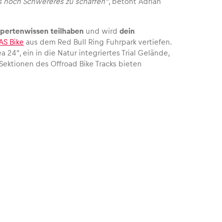
as noch Schwereres zu schaffen“
, betont Adrian
pertenwissen teilhaben
und wird
dein
S Bike
aus dem Red Bull Ring Fuhrpark vertiefen.
a 24“, ein in die Natur integriertes Trial Gelände,
Sektionen des Offroad Bike Tracks bieten