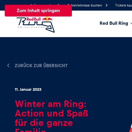
Anfrage senden
Fahrerlebnisse buchen
Tickets ka
Zum Inhalt springen
Red Bull Ring
17.2°
Temperatur
Alle
News
Events
Erlebnisse
Seiten
Fa
ZURÜCK ZUR ÜBERSICHT
News
11. Januar 2023
Winter am Ring:
Alle anzeigen
Action und Spaß
für die ganze
Familie