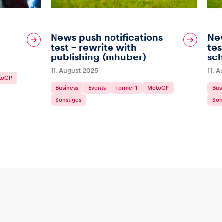
News push notifications
New
test – rewrite with
tes
publishing (mhuber)
sc
11. August 2025
11. 
toGP
Business
Events
Formel 1
MotoGP
Bus
Sonstiges
Son