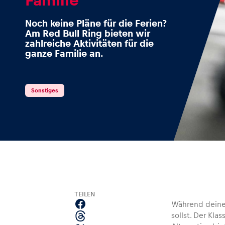
Noch keine Pläne für die Ferien?
Am Red Bull Ring bieten wir
zahlreiche Aktivitäten für die
Events
ganze Familie an.
Alle anzeigen
Sonstiges
Erlebnisse
TEILEN
Während deine 
sollst. Der Kla
Alle anzeigen