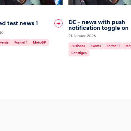
DE – news with push
d test news 1
notification toggle on
26
21. Januar 2026
vents
Formel 1
MotoGP
Business
Events
Formel 1
Mo
Sonstiges