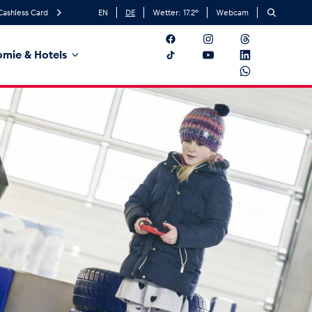
Cashless Card
EN
DE
Wetter:
17.2
°
Webcam
mie & Hotels