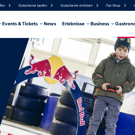
ufen
Gutscheine kaufen
Gutscheine einlösen
Fan Shop
Events & Tickets
News
Erlebnisse
Business
Gastrono
91%
Luftfeuchtigkeit
4 km/h
Windgeschwindigkeit
35%
Regenwahrscheinlichkeit
Südöst
Windrichtung
hrzeug
Business
Glossar