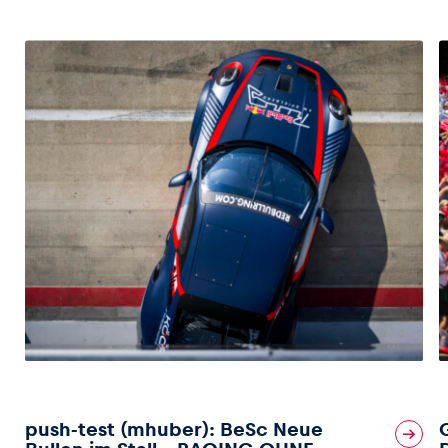
push-test (mhuber): BeSc Neue