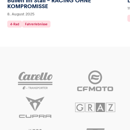
Bullen im Stall – RACING OHNE
KOMPROMISSE
1
8. August 2025
4-Rad
Fahrerlebnisse