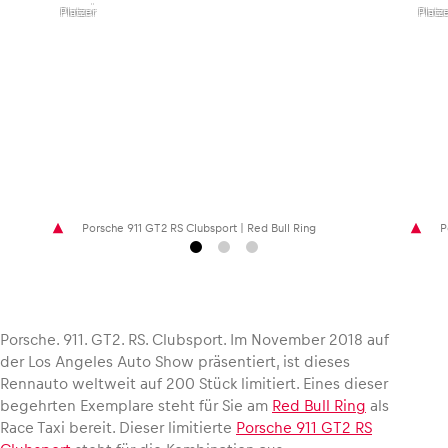
Platzer
Platz
Fahrzeug
Alle anzeigen
Porsche 911 GT2 RS Clubsport | Red Bull Ring
P
Business
Alle anzeigen
Porsche. 911. GT2. RS. Clubsport. Im November 2018 auf
der Los Angeles Auto Show präsentiert, ist dieses
Rennauto weltweit auf 200 Stück limitiert. Eines dieser
begehrten Exemplare steht für Sie am
Red Bull Ring
als
Race Taxi bereit. Dieser limitierte
Porsche 911 GT2 RS