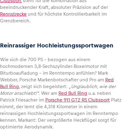
Clubsport
steht für die Kombination aus
beeindruckender Kraft, absoluter Präzision auf der
Rennstrecke
und für höchste Kontrollierbarkeit im
Glossar
Grenzbereich.
Alle anzeigen
Reinrassiger Hochleistungssportwagen
Wie sich die 700 PS – bezogen aus einem
hochmodernen 3,8-Sechszylinder-Boxermotor mit
Biturboaufladung – im Renntempo anfühlen? Mark
Webber, Porsche Markenbotschafter und Pro am
Red
Bull Ring
, zeigt sich begeistert:
„Unglaublich, wie der
Motor anschiebt!“
. Wer am
Red Bull Ring
u.a. neben
Patrick Friesacher im
Porsche 911 GT2 RS Clubsport
Platz
nimmt, der lernt die 4,318 Kilometer in einem
reinrassigen Hochleistungssportwagen im Renntempo
kennen. Markant: Der vergrößerte Heckflügel sorgt für
optimierte Aerodynamik.