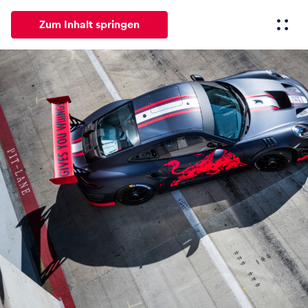
Zum Inhalt springen
Alle
News
Events
Erlebnisse
Seiten
Fahrze
News
Alle anzeigen
Events
Alle anzeigen