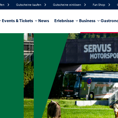
ufen
Gutscheine kaufen
Gutscheine einlösen
Fan Shop
Events & Tickets
News
Erlebnisse
Business
Gastrono
94%
Luftfeuchtigkeit
8 km/h
Windgeschwindigkeit
35%
Regenwahrscheinlichkeit
West
Windrichtung
hrzeug
Business
Glossar