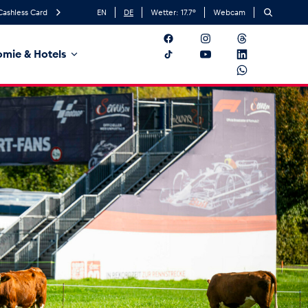
Cashless Card
EN
DE
Wetter:
17.7
°
Webcam
mie & Hotels