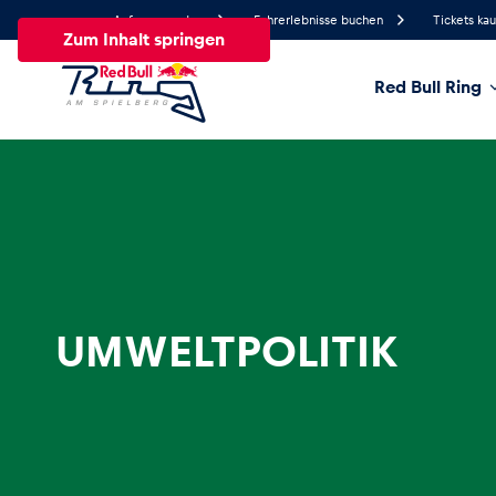
Anfrage senden
Fahrerlebnisse buchen
Tickets ka
Zum Inhalt springen
Red Bull Ring
17.7°
Temperatur
Alle
News
Events
Erlebnisse
Seiten
Fa
News
UMWELTPOLITIK
Alle anzeigen