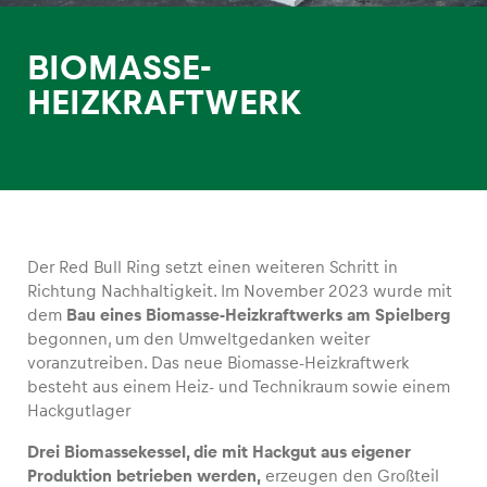
BIOMASSE-
HEIZKRAFTWERK
Erlebnisse
Alle anzeigen
Der Red Bull Ring setzt einen weiteren Schritt in
Richtung Nachhaltigkeit. Im November 2023 wurde mit
dem
Bau eines Biomasse-Heizkraftwerks am Spielberg
begonnen, um den Umweltgedanken weiter
voranzutreiben. Das neue Biomasse-Heizkraftwerk
Seiten
besteht aus einem Heiz- und Technikraum sowie einem
Hackgutlager
Alle anzeigen
Drei Biomassekessel, die mit Hackgut aus eigener
Produktion betrieben werden,
erzeugen den Großteil