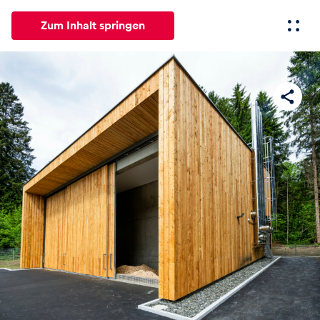
Zum Inhalt springen
Alle
News
Events
Erlebnisse
Seiten
Fahrze
News
Alle anzeigen
Events
Alle anzeigen