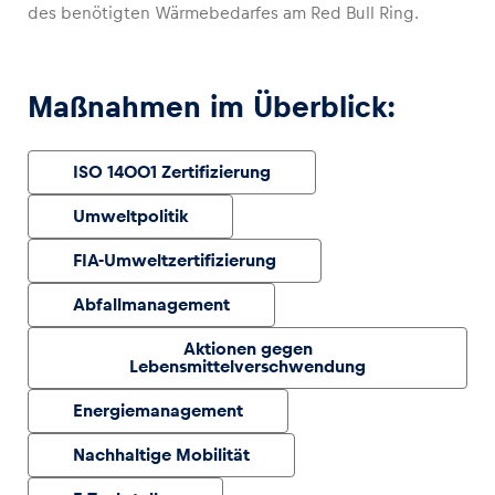
des benötigten Wärmebedarfes am Red Bull Ring.
Maßnahmen im Überblick:
Fahrzeug
Alle anzeigen
ISO 14001 Zertifizierung
Umweltpolitik
FIA-Umweltzertifizierung
Abfallmanagement
Business
Aktionen gegen
Alle anzeigen
Lebensmittelverschwendung
Energiemanagement
Nachhaltige Mobilität