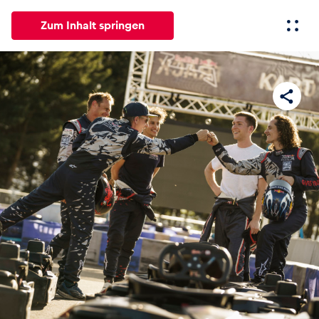
Zum Inhalt springen
Alle
News
Events
Erlebnisse
Seiten
Fahrze
News
Alle anzeigen
Events
Alle anzeigen