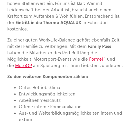
hohen Stellenwert ein. Für uns ist klar: Wer mit
Leidenschaft bei der Arbeit ist, braucht auch einen
Kraftort zum Auftanken & Wohlfühlen. Entsprechend ist
der
Eintritt in die Therme AQUALUX
in Fohnsdorf
kostenlos.
Fahrzeug
Alle anzeigen
Zu einer guten Work-Life-Balance gehört ebenfalls Zeit
mit der Familie zu verbringen. Mit dem
Family Pass
haben die Mitarbeiter des Red Bull Ring die
Möglichkeit, Motorsport-Events wie die
Formel 1
und
die
MotoGP
am Spielberg mit ihren Liebsten zu erleben.
Zu den weiteren Komponenten zählen:
Business
Gutes Betriebsklima
Entwicklungsmöglichkeiten
Alle anzeigen
Arbeitnehmerschutz
Offene interne Kommunikation
Aus- und Weiterbildungsmöglichkeiten intern und
extern