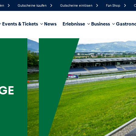
fen
Gutscheine kaufen
Gutscheine einlösen
Fan Shop
C
Events & Tickets
News
Erlebnisse
Business
Gastrono
81%
Luftfeuchtigkeit
6 km/h
Windgeschwindigkeit
0%
Regenwahrscheinlichkeit
Nordwest
Windrichtung
hrzeug
Business
Glossar
GE