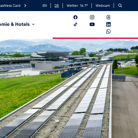
ashless Card
EN
DE
Wetter:
16.7
°
Webcam
mie & Hotels