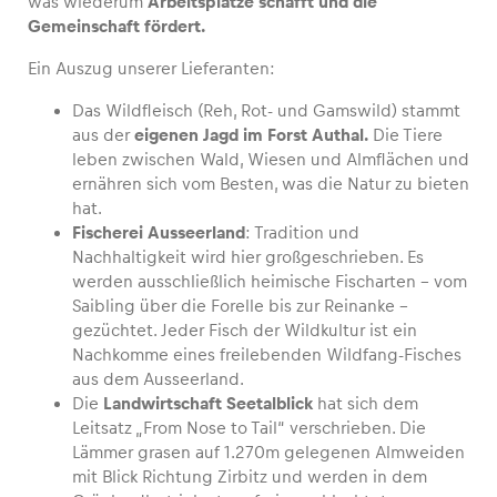
was wiederum
Arbeitsplätze schafft und die
Gemeinschaft fördert.
Ein Auszug unserer Lieferanten:
Das Wildfleisch (Reh, Rot- und Gamswild) stammt
Fahrzeug
aus der
eigenen Jagd im Forst Authal.
Die Tiere
Alle anzeigen
leben zwischen Wald, Wiesen und Almflächen und
ernähren sich vom Besten, was die Natur zu bieten
hat.
Fischerei Ausseerland
: Tradition und
Nachhaltigkeit wird hier großgeschrieben. Es
werden ausschließlich heimische Fischarten – vom
Saibling über die Forelle bis zur Reinanke –
gezüchtet. Jeder Fisch der Wildkultur ist ein
Business
Nachkomme eines freilebenden Wildfang-Fisches
Alle anzeigen
aus dem Ausseerland.
Die
Landwirtschaft Seetalblick
hat sich dem
Leitsatz „From Nose to Tail“ verschrieben. Die
Lämmer grasen auf 1.270m gelegenen Almweiden
mit Blick Richtung Zirbitz und werden in dem