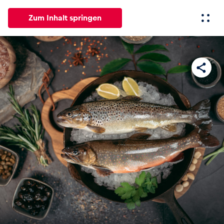
Zum Inhalt springen
Alle
News
Events
Erlebnisse
Seiten
Fahrze
News
Alle anzeigen
Events
Alle anzeigen