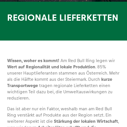
REGIONALE LIEFERKETTEN
Erlebnisse
Alle anzeigen
Wissen, woher es kommt!
Am Red Bull Ring legen wir
Wert auf Regionalität und lokale Produktion
. 85%
unserer Hauptlieferanten stammen aus Österreich. Mehr
als die Hälfte kommt aus der Steiermark. Durch
kurze
Transportwege
tragen regionale Lieferketten einen
wichtigen Teil dazu bei, die Umweltauswirkungen zu
reduzieren.
Seiten
Alle anzeigen
Das ist aber nur ein Faktor, weshalb man am Red Bull
Ring verstärkt auf Produkte aus der Region setzt. Ein
weiterer Aspekt ist die
Stärkung der lokalen Wirtschaft
,