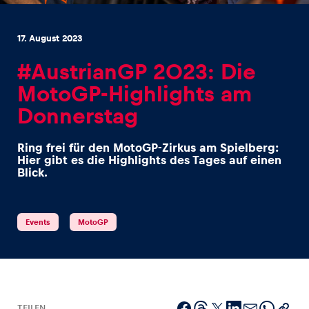
17. August 2023
#AustrianGP 2023: Die
MotoGP-Highlights am
Erlebnisse
Donnerstag
Alle anzeigen
Ring frei für den MotoGP-Zirkus am Spielberg:
Hier gibt es die Highlights des Tages auf einen
Blick.
Events
MotoGP
Seiten
Alle anzeigen
TEILEN