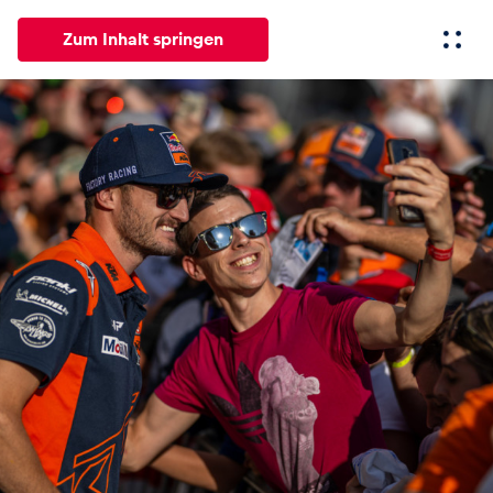
Zum Inhalt springen
Alle
News
Events
Erlebnisse
Seiten
Fahrze
News
Alle anzeigen
Events
Alle anzeigen