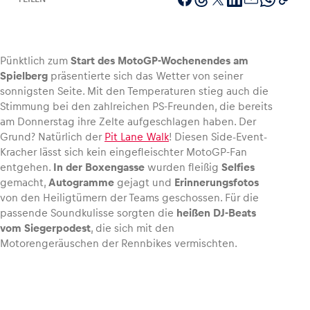
Pünktlich zum
Start des MotoGP-Wochenendes am
Fahrzeug
Spielberg
präsentierte sich das Wetter von seiner
Alle anzeigen
sonnigsten Seite. Mit den Temperaturen stieg auch die
Stimmung bei den zahlreichen PS-Freunden, die bereits
am Donnerstag ihre Zelte aufgeschlagen haben. Der
Grund? Natürlich der
Pit Lane Walk
! Diesen Side-Event-
Kracher lässt sich kein eingefleischter MotoGP-Fan
entgehen.
In der Boxengasse
wurden fleißig
Selfies
gemacht,
Autogramme
gejagt und
Erinnerungsfotos
von den Heiligtümern der Teams geschossen. Für die
Business
passende Soundkulisse sorgten die
heißen DJ-Beats
Alle anzeigen
vom Siegerpodest
, die sich mit den
Motorengeräuschen der Rennbikes vermischten.