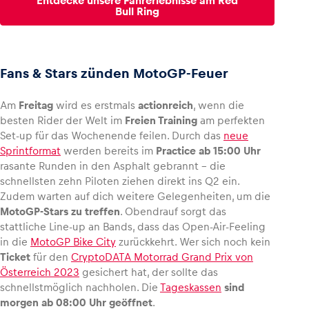
Entdecke unsere Fahrerlebnisse am Red
Bull Ring
Fans & Stars zünden MotoGP-Feuer
Am
Freitag
wird es erstmals
actionreich
, wenn die
besten Rider der Welt im
Freien Training
am perfekten
Set-up für das Wochenende feilen. Durch das
neue
Sprintformat
werden bereits im
Practice ab 15:00 Uhr
rasante Runden in den Asphalt gebrannt – die
schnellsten zehn Piloten ziehen direkt ins Q2 ein.
Zudem warten auf dich weitere Gelegenheiten, um die
MotoGP-Stars zu treffen
. Obendrauf sorgt das
stattliche Line-up an Bands, dass das Open-Air-Feeling
in die
MotoGP Bike City
zurückkehrt. Wer sich noch kein
Ticket
für den
CryptoDATA Motorrad Grand Prix von
Österreich 2023
gesichert hat, der sollte das
schnellstmöglich nachholen. Die
Tageskassen
sind
morgen ab 08:00 Uhr geöffnet
.