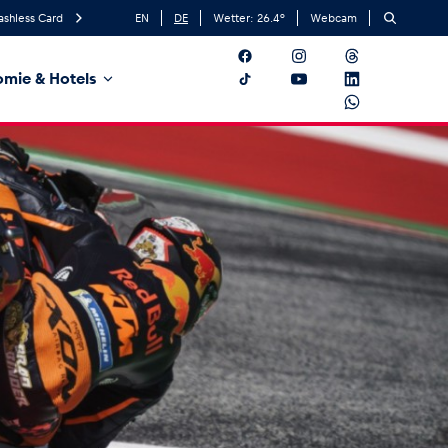
ashless Card
EN
DE
Wetter:
26.4
°
Webcam
mie & Hotels