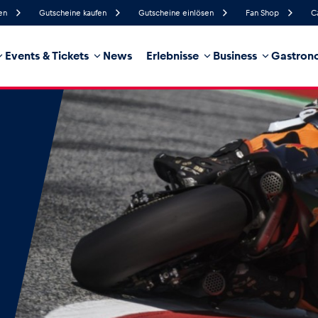
en
Gutscheine kaufen
Gutscheine einlösen
Fan Shop
C
Events & Tickets
News
Erlebnisse
Business
Gastrono
56%
Luftfeuchtigkeit
8 km/h
Windgeschwindigkeit
35%
Regenwahrscheinlichkeit
West
Windrichtung
hrzeug
Business
Glossar