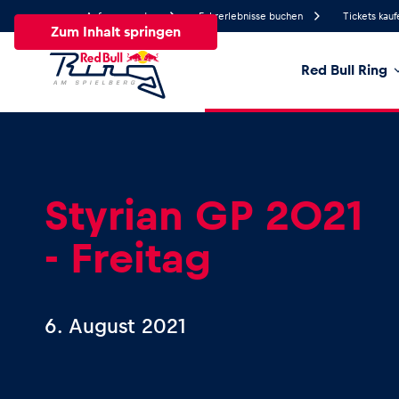
Anfrage senden
Fahrerlebnisse buchen
Tickets kauf
Zum Inhalt springen
Red Bull Ring
26.4°
Temperatur
Alle
News
Events
Erlebnisse
Seiten
Fa
Styrian GP 2021
- Freitag
News
Alle anzeigen
6. August 2021