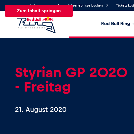
Anfrage senden
Fahrerlebnisse buchen
Tickets kau
Zum Inhalt springen
Red Bull Ring
18.7°
Temperatur
Alle
News
Events
Erlebnisse
Seiten
Fa
Styrian GP 2020
- Freitag
News
Alle anzeigen
21. August 2020