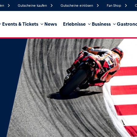
fen
Gutscheine kaufen
Gutscheine einlösen
Fan Shop
C
Events & Tickets
News
Erlebnisse
Business
Gastrono
88%
Luftfeuchtigkeit
4 km/h
Windgeschwindigkeit
35%
Regenwahrscheinlichkeit
Südwest
Windrichtung
hrzeug
Business
Glossar