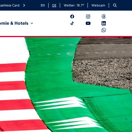
ashless Card
EN
DE
Wetter:
18.7
°
Webcam
mie & Hotels