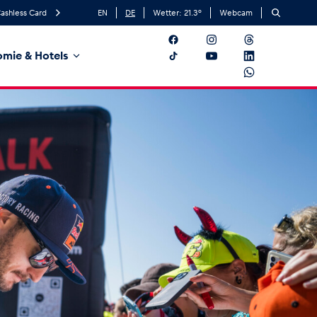
ashless Card
EN
DE
Wetter:
21.3
°
Webcam
mie & Hotels