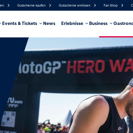
fen
Gutscheine kaufen
Gutscheine einlösen
Fan Shop
C
Events & Tickets
News
Erlebnisse
Business
Gastrono
78%
Luftfeuchtigkeit
13 km/h
Windgeschwindigkeit
32%
Regenwahrscheinlichkeit
West
Windrichtung
hrzeug
Business
Glossar