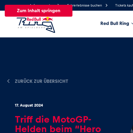
Anfrage senden
Fahrerlebnisse buchen
Tickets kau
Zum Inhalt springen
Red Bull Ring
21.3°
Temperatur
Alle
News
Events
Erlebnisse
Seiten
Fa
ZURÜCK ZUR ÜBERSICHT
News
17. August 2024
Alle anzeigen
Triff die MotoGP-
Helden beim “Hero