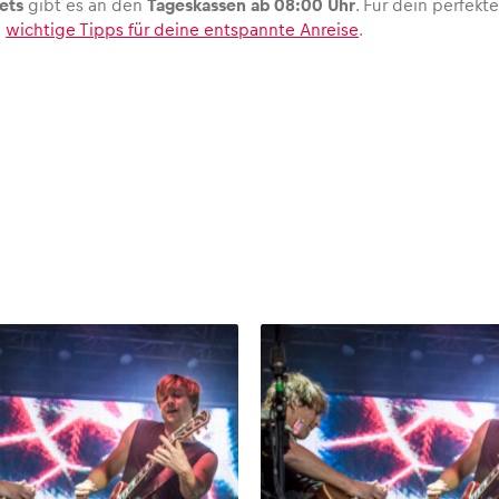
ets
gibt es an den
Tageskassen ab 08:00 Uhr
. Für dein perfekt
h
wichtige Tipps für deine entspannte Anreise
.