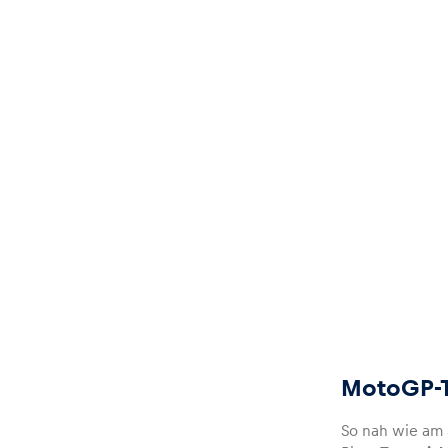
Fahrzeug
Alle anzeigen
Business
Alle anzeigen
MotoGP-T
So nah wie am 