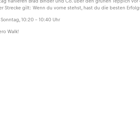
ag flanieren Brad Binder und Co. über den grünen Teppich vor
er Strecke gilt: Wenn du vorne stehst, hast du die besten Erfol
:
Sonntag, 10:20 – 10:40 Uhr
ero Walk!