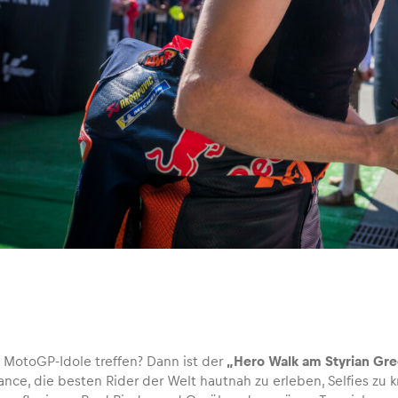
e MotoGP-Idole treffen? Dann ist der
„Hero Walk am Styrian Gr
ance, die besten Rider der Welt hautnah zu erleben, Selfies z