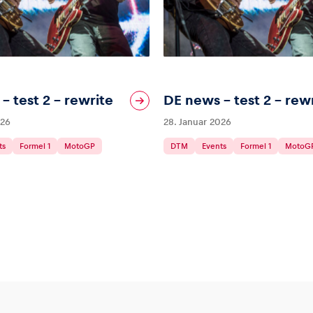
– test 2 – rewrite
DE news – test 2 – rew
026
28. Januar 2026
ts
Formel 1
MotoGP
DTM
Events
Formel 1
MotoG