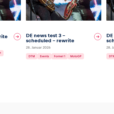
DE news test 3 –
DE 
rite
scheduled – rewrite
sc
28. Januar 2026
28. 
P
DTM
Events
Formel 1
MotoGP
DT