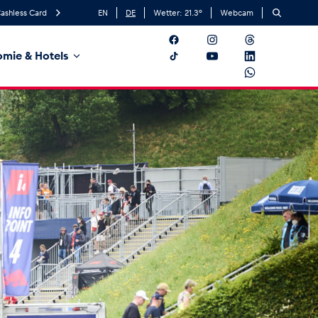
ashless Card
EN
DE
Wetter:
21.3
°
Webcam
mie & Hotels