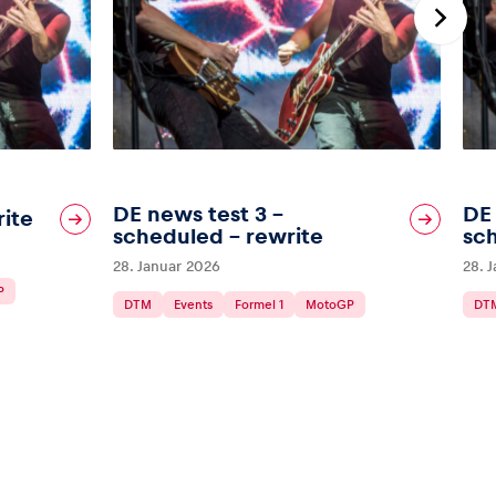
DE news test 3 –
DE 
rite
scheduled – rewrite
sc
28. Januar 2026
28. 
P
DTM
Events
Formel 1
MotoGP
DT