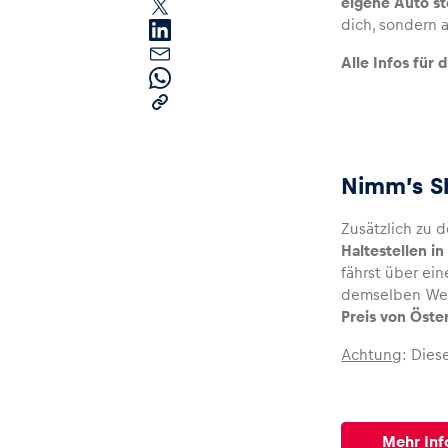
eigene Auto st
dich, sondern 
Alle Infos für 
Seiten
Nimm’s S
Zusätzlich zu 
Alle anzeigen
Haltestellen i
fährst über ein
demselben Weg
Preis von Öste
Achtung
: Dies
Mehr Inf