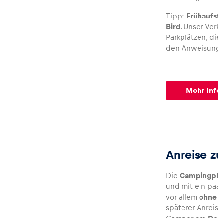
Tipp
:
Frühaufs
Bird
. Unser Ve
Parkplätzen, di
den Anweisung
Mehr Inf
Anreise 
Die
Campingpl
und mit ein pa
vor allem
ohne 
späterer Anrei