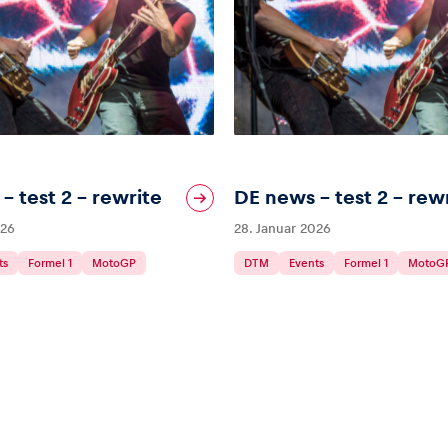
– test 2 – rewrite
DE news – test 2 – rew
026
28. Januar 2026
ts
Formel 1
MotoGP
DTM
Events
Formel 1
MotoG