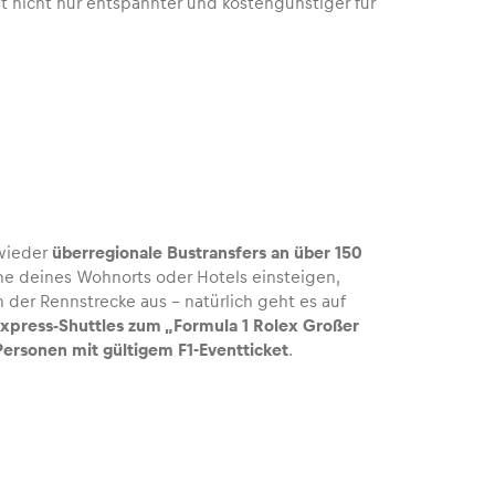
ist nicht nur entspannter und kostengünstiger für
 wieder
überregionale Bustransfers an über 150
he deines Wohnorts oder Hotels einsteigen,
n der Rennstrecke aus – natürlich geht es auf
xpress-Shuttles zum „Formula 1 Rolex Großer
 Personen mit gültigem F1-Eventticket
.