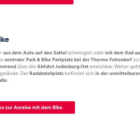
ike
ch
aus dem Auto auf den Sattel
schwingen oder
mit dem Rad au
ein
zentraler Park & Bike Parkplatz bei der Therme Fohnsdorf
zur
ommend
über die
Abfahrt Judenburg-Ost
erreichbar. Weiter ge
sgelände. Der
Radabstellplatz
befindet sich
in der unmittelbare
aße
.
os zur Anreise mit dem Bike