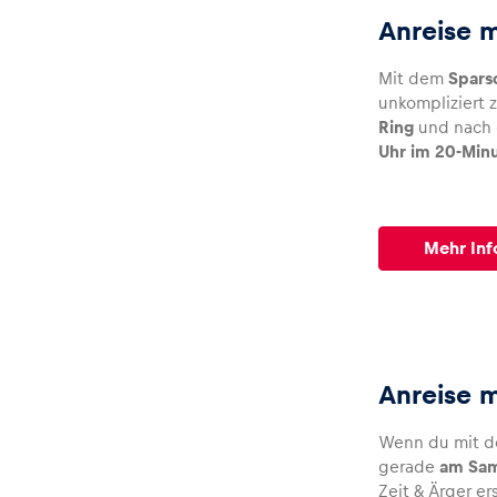
Anreise 
Glossar
Mit dem
Spars
unkompliziert
Ring
und nach 
Alle anzeigen
Uhr im 20-Min
Mehr Inf
Anreise 
Wenn du mit 
gerade
am Sam
Zeit & Ärger er