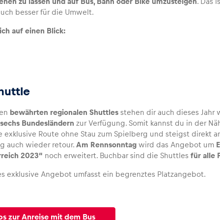
ehen zu lassen und auf Bus, Bahn oder Bike umzusteigen
. Das 
auch besser für die Umwelt.
dich auf einen Blick:
huttle
den
bewährten regionalen Shuttles
stehen dir auch dieses Jahr
n sechs Bundesländern
zur Verfügung. Somit kannst du in der Nä
e exklusive Route ohne Stau zum Spielberg und steigst direkt a
 auch wieder retour.
Am Rennsonntag
wird das Angebot um
E
rreich 2023“
noch erweitert. Buchbar sind die Shuttles
für alle
es exklusive Angebot umfasst ein begrenztes Platzangebot.
os zur Anreise mit dem Bus