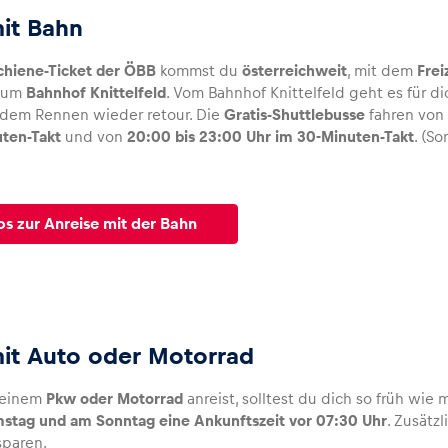
mit Bahn
chiene-Ticket der ÖBB
kommst du
österreichweit
, mit dem
Frei
 zum
Bahnhof Knittelfeld
. Vom Bahnhof Knittelfeld geht es für 
dem Rennen wieder retour. Die
Gratis-Shuttlebusse
fahren vo
uten-Takt
und von
20:00 bis 23:00 Uhr im 30-Minuten-Takt
. (S
os zur Anreise mit der Bahn
mit Auto oder Motorrad
deinem
Pkw oder Motorrad
anreist, solltest du dich so früh wi
stag und am Sonntag eine Ankunftszeit vor 07:30 Uhr
. Zusätz
sparen.