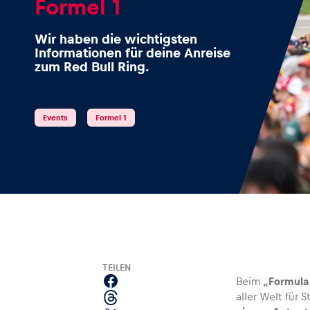
Formel 1
Wir haben die wichtigsten
Informationen für deine Anreise
zum Red Bull Ring.
Events
Alle anzeigen
Events
Formel 1
Erlebnisse
TEILEN
Beim
„Formula 
aller Welt für
Alle anzeigen