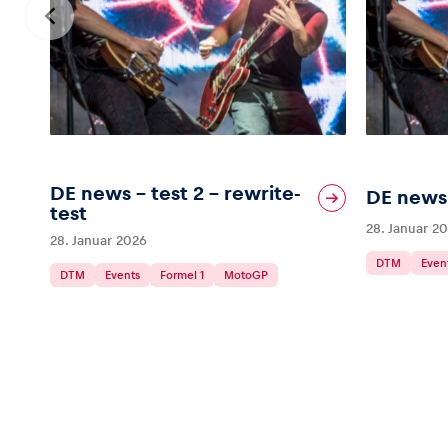
DE news – test 2 – rewrite-
DE news 
test
28. Januar 2
28. Januar 2026
DTM
Even
DTM
Events
Formel 1
MotoGP