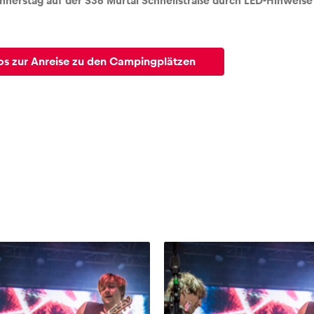
nerstag auf der S36 Murtal Schnellstraße durch LED-Hinweise
os zur Anreise zu den Campingplätzen