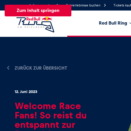
Anfrage senden
Fahrerlebnisse buchen
Tickets kau
Zum Inhalt springen
Red Bull Ring
21.3°
Temperatur
Alle
News
Events
Erlebnisse
Seiten
Fa
ZURÜCK ZUR ÜBERSICHT
News
12. Juni 2023
Welcome Race
Alle anzeigen
Fans! So reist du
entspannt zur