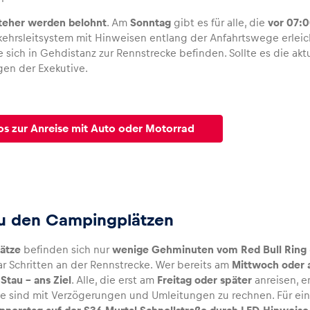
teher werden belohnt
. Am
Sonntag
gibt es für alle, die
vor 07:0
rkehrsleitsystem mit Hinweisen entlang der Anfahrtswege erleich
e sich in Gehdistanz zur Rennstrecke befinden. Sollte es die aktu
en der Exekutive.
os zur Anreise mit Auto oder Motorrad
zu den Campingplätzen
ätze
befinden sich nur
wenige Gehminuten vom Red Bull Ring
ar Schritten an der Rennstrecke. Wer bereits am
Mittwoch oder
Stau – ans Ziel
. Alle, die erst am
Freitag oder später
anreisen, 
se sind mit Verzögerungen und Umleitungen zu rechnen. Für ei