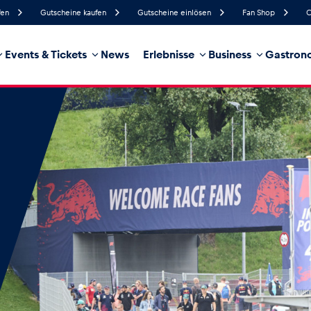
fen
Gutscheine kaufen
Gutscheine einlösen
Fan Shop
C
Events & Tickets
News
Erlebnisse
Business
Gastrono
78%
Luftfeuchtigkeit
13 km/h
Windgeschwindigkeit
32%
Regenwahrscheinlichkeit
West
Windrichtung
hrzeug
Business
Glossar