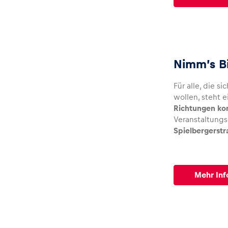
Fahrzeug
Alle anzeigen
Nimm’s B
Für alle, die si
wollen, steht 
Richtungen k
Veranstaltung
Business
Spielbergerstr
Alle anzeigen
Mehr Inf