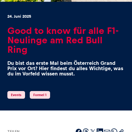
24. Juni 2025
Good to know für alle F1-
Neulinge am Red Bull
Erlebnisse
Ring
Alle anzeigen
Du bist das erste Mal beim Österreich Grand
Prix vor Ort? Hier findest du alles Wichtige, was
du im Vorfeld wissen musst.
Events
Formel 1
Seiten
Alle anzeigen
TEILEN