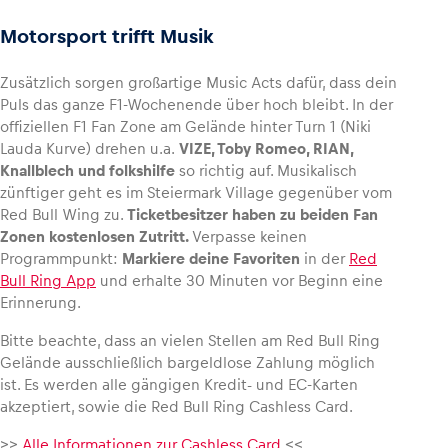
Motorsport trifft Musik
Zusätzlich sorgen großartige Music Acts dafür, dass dein
Puls das ganze F1-Wochenende über hoch bleibt. In der
offiziellen F1 Fan Zone am Gelände hinter Turn 1 (Niki
Lauda Kurve) drehen u.a.
VIZE, Toby Romeo, RIAN,
Knallblech und folkshilfe
so richtig auf. Musikalisch
zünftiger geht es im Steiermark Village gegenüber vom
Red Bull Wing zu.
Ticketbesitzer haben zu beiden Fan
Zonen kostenlosen Zutritt.
Verpasse keinen
Programmpunkt:
Markiere deine Favoriten
in der
Red
Bull Ring App
und erhalte 30 Minuten vor Beginn eine
Erinnerung.
Bitte beachte, dass an vielen Stellen am Red Bull Ring
Gelände ausschließlich bargeldlose Zahlung möglich
ist. Es werden alle gängigen Kredit- und EC-Karten
akzeptiert, sowie die Red Bull Ring Cashless Card.
>>
Alle Informationen zur Cashless Card
<<