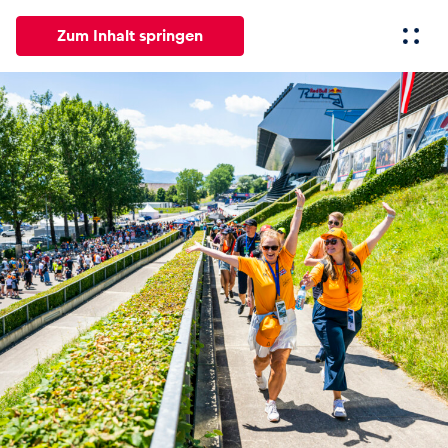
Zum Inhalt springen
Alle
News
Events
Erlebnisse
Seiten
Fahrze
News
Alle anzeigen
Events
Alle anzeigen