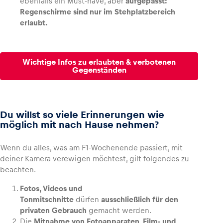
ebenfalls ein Must-have, aber
aufgepasst:
Regenschirme sind nur im Stehplatzbereich
erlaubt.
Glossar
Alle anzeigen
Wichtige Infos zu erlaubten & verbotenen
Gegenständen
Du willst so viele Erinnerungen wie
möglich mit nach Hause nehmen?
Wenn du alles, was am F1-Wochenende passiert, mit
deiner Kamera verewigen möchtest, gilt folgendes zu
beachten.
Fotos, Videos und
Tonmitschnitte
dürfen
ausschließlich für den
privaten Gebrauch
gemacht werden.
Die
Mitnahme von Fotoapparaten, Film- und