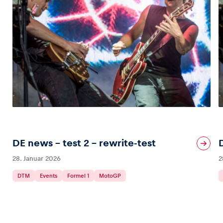
DE news – test 2 – rewrite-test
28. Januar 2026
2
DTM
Events
Formel 1
MotoGP