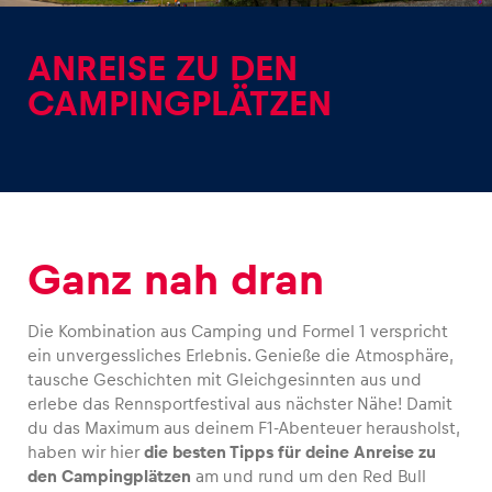
ANREISE ZU DEN
CAMPINGPLÄTZEN
Erlebnisse
Alle anzeigen
Ganz nah dran
Die Kombination aus Camping und Formel 1 verspricht
ein unvergessliches Erlebnis. Genieße die Atmosphäre,
tausche Geschichten mit Gleichgesinnten aus und
Seiten
erlebe das Rennsportfestival aus nächster Nähe! Damit
Alle anzeigen
du das Maximum aus deinem F1-Abenteuer herausholst,
haben wir hier
die besten Tipps für deine Anreise zu
den Campingplätzen
am und rund um den Red Bull