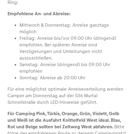
Ring:
Empfohlene An- und Abreise:
Mittwoch & Donnerstag: Anreise ganztags
Fahrzeug
möglich
Freitag: Anreise bis/vor 09:00 Uhr (dringend)
Alle anzeigen
empfohlen. Bei späterer Anreise sind
Verzögerungen und Umleitungen nicht
auszuschließen.
Samstag: Anreise (dringend) bis 09:00 Uhr
empfohlen
Sonntag: Abreise ab 20:00 Uhr
Für eine möglichst optimale Anreiseverteilung werden
Business
Camper am Donnerstag auf der S36 Murtal
Alle anzeigen
Schnellstraße durch LED-Hinweise geführt.
Für Camping Pink, Türkis, Orange, Grün, Violett, Gelb
und Weiß ist die Ausfahrt Knittelfeld West ideal. Blau,
Rot und Beige sollten bei Zeltweg West abfahren.
Bitte
folge der empfohlenen Route zu deinem Campingplatz!