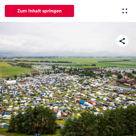
Zum Inhalt springen
Alle
News
Events
Erlebnisse
Seiten
Fahrze
News
Alle anzeigen
Events
Alle anzeigen