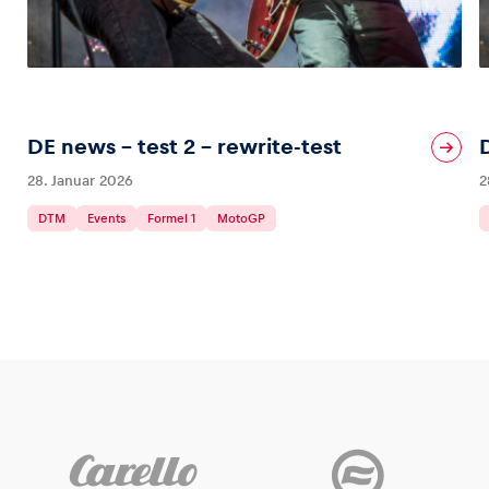
DE news – test 2 – rewrite-test
28. Januar 2026
2
DTM
Events
Formel 1
MotoGP