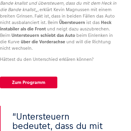
Bande knallst und übersteuern, dass du mit dem Heck in
die Bande knallst
„, erklärt Kevin Magnussen mit einem
Glossar
breiten Grinsen. Fakt ist, dass in beiden Fällen das Auto
nicht ausbalanciert ist. Beim
Übersteuern
ist das
Heck
Alle anzeigen
instabiler als die Front
und neigt dazu auszubrechen.
Beim
Untersteuern
schiebt das Auto
beim Einlenken in
die Kurve
über die Vorderachse
und will die Richtung
nicht wechseln.
Hättest du den Unterschied erklären können?
Zum Programm
Untersteuern
bedeutet, dass du mit