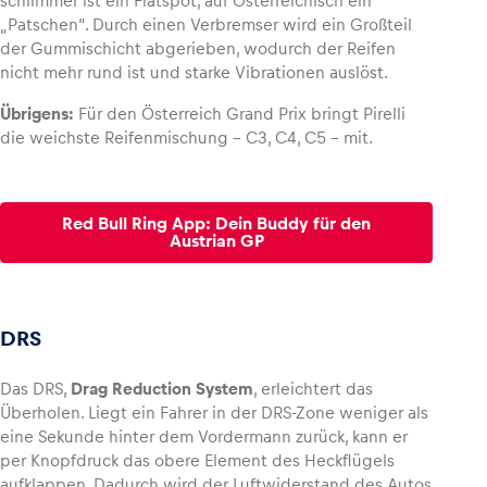
schlimmer ist ein Flatspot, auf Österreichisch ein
„Patschen“. Durch einen Verbremser wird ein Großteil
der Gummischicht abgerieben, wodurch der Reifen
nicht mehr rund ist und starke Vibrationen auslöst.
Übrigens:
Für den Österreich Grand Prix bringt Pirelli
die weichste Reifenmischung – C3, C4, C5 – mit.
Red Bull Ring App: Dein Buddy für den
Austrian GP
DRS
Das DRS,
Drag Reduction System
, erleichtert das
Überholen. Liegt ein Fahrer in der DRS-Zone weniger als
eine Sekunde hinter dem Vordermann zurück, kann er
per Knopfdruck das obere Element des Heckflügels
aufklappen. Dadurch wird der Luftwiderstand des Autos