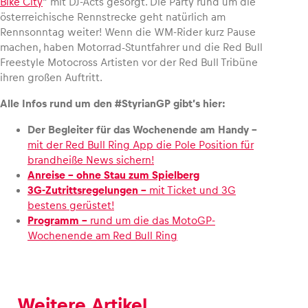
Bike City
“ mit DJ-Acts gesorgt. Die Party rund um die
österreichische Rennstrecke geht natürlich am
Rennsonntag weiter! Wenn die WM-Rider kurz Pause
machen, haben Motorrad-Stuntfahrer und die Red Bull
Freestyle Motocross Artisten vor der Red Bull Tribüne
ihren großen Auftritt.
Alle Infos rund um den #StyrianGP gibt’s hier:
Der Begleiter für das Wochenende am Handy –
mit der Red Bull Ring App die Pole Position für
brandheiße News sichern!
Anreise – ohne Stau zum Spielberg
3G-Zutrittsregelungen –
mit Ticket und 3G
bestens gerüstet!
Programm –
rund um die das MotoGP-
Wochenende am Red Bull Ring
Weitere Artikel