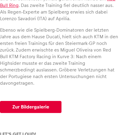
Bull Ring
. Das zweite Training fiel deutlich nasser aus.
Als Regen-Experte am Spielberg erwies sich dabei
Glossar
Lorenzo Savadori (ITA) auf Aprilia.
Alle anzeigen
Ebenso wie die Spielberg-Dominatoren der letzten
Jahre aus dem Hause Ducati, hielt sich auch KTM in den
ersten freien Trainings für den Steiermark-GP noch
zurück. Zudem erwischte es Miguel Oliveira von Red
Bull KTM Factory Racing in Kurve 3: Nach einem
Highsider musste er das zweite Training
schmerzbedingt auslassen. Gröbere Verletzungen hat
der Portugiese nach ersten Untersuchungen nicht
davongetragen.
Zur Bildergalerie
LET’S GET LOUD!