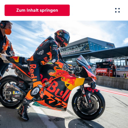
Zum Inhalt springen
Alle
News
Events
Erlebnisse
Seiten
Fahrze
News
Alle anzeigen
Events
Alle anzeigen