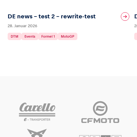
DE news – test 2 – rewrite-test
28. Januar 2026
2
DTM
Events
Formel 1
MotoGP