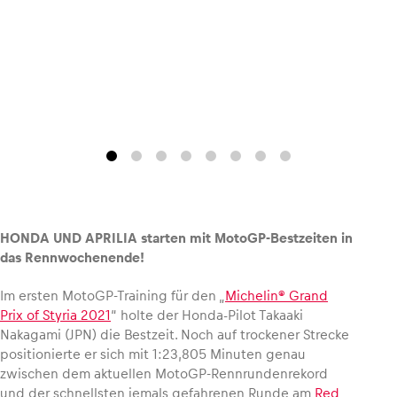
Fahrzeug
Alle anzeigen
HONDA UND APRILIA starten mit MotoGP-Bestzeiten in
das Rennwochenende!
Business
Alle anzeigen
Im ersten MotoGP-Training für den „
Michelin® Grand
Prix of Styria 2021
“ holte der Honda-Pilot Takaaki
Nakagami (JPN) die Bestzeit. Noch auf trockener Strecke
positionierte er sich mit 1:23,805 Minuten genau
zwischen dem aktuellen MotoGP-Rennrundenrekord
und der schnellsten jemals gefahrenen Runde am
Red