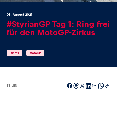
08. August 2021
#StyrianGP Tag 1: Ring frei
für den MotoGP-Zirkus
Erlebnisse
Alle anzeigen
Events
MotoGP
TEILEN
Seiten
Alle anzeigen