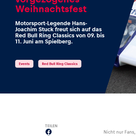
Weihnachtsfest
Motorsport-Legende Hans-
Joachim Stuck freut sich auf das
Events
Red Bull Ring Classics von 09. bis
11. Juni am Spielberg.
Alle anzeigen
Events
Red Bull Ring Classics
Erlebnisse
TEILEN
Alle anzeigen
Nicht nur Fan