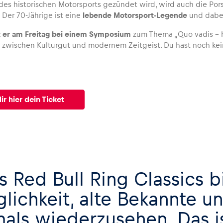
des historischen Motorsports gezündet wird, wird auch die P
 Der 70-Jährige ist eine
lebende Motorsport-Legende
und dabei
st er am Freitag bei einem Symposium
zum Thema „Quo vadis – h
zwischen Kulturgut und modernem Zeitgeist. Du hast noch kein 
ir hier dein Ticket
s Red Bull Ring Classics b
lichkeit, alte Bekannte u
als wiederzusehen. Das is