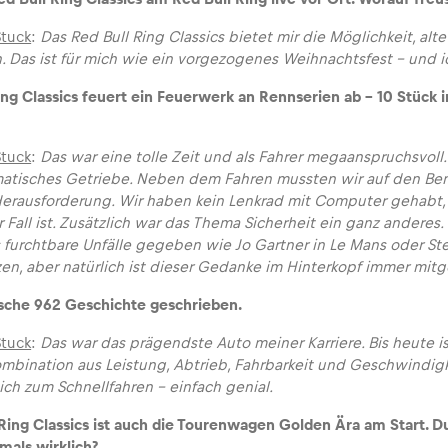
Stuck
:
Das Red Bull Ring Classics bietet mir die Möglichkeit, al
 Das ist für mich wie ein vorgezogenes Weihnachtsfest – und i
ing Classics feuert ein Feuerwerk an Rennserien ab – 10 Stück i
Stuck
:
Das war eine tolle Zeit und als Fahrer megaanspruchsvoll
atisches Getriebe. Neben dem Fahren mussten wir auf den Ben
erausforderung. Wir haben kein Lenkrad mit Computer gehabt, 
Fall ist. Zusätzlich war das Thema Sicherheit ein ganz anderes.
 furchtbare Unfälle gegeben wie Jo Gartner in Le Mans oder Ste
zen, aber natürlich ist dieser Gedanke im Hinterkopf immer mitg
sche 962 Geschichte geschrieben.
Stuck
:
Das war das prägendste Auto meiner Karriere. Bis heute is
mbination aus Leistung, Abtrieb, Fahrbarkeit und Geschwindigkei
ich zum Schnellfahren – einfach genial.
Ring Classics ist auch die Tourenwagen Golden Ära am Start. D
mals wirklich?