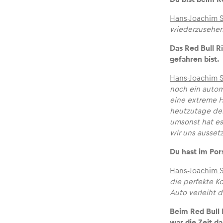
Hans-Joachim 
wiederzusehen.
Das Red Bull R
gefahren bist.
Hans-Joachim 
noch ein autom
eine extreme H
heutzutage der 
umsonst hat es
wir uns ausset
Du hast im Por
Hans-Joachim 
die perfekte Ko
Auto verleiht d
Beim Red Bull 
war die Zeit da