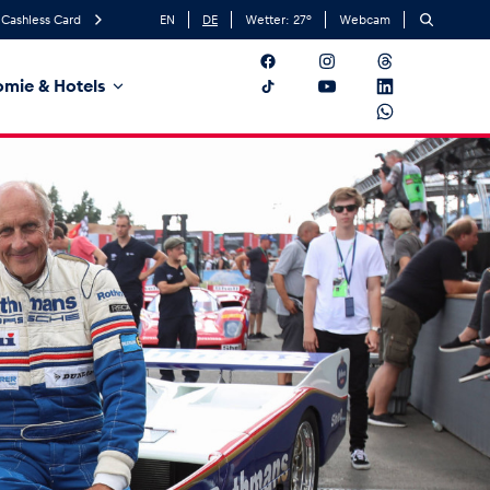
Cashless Card
EN
DE
Wetter:
27
°
Webcam
mie & Hotels