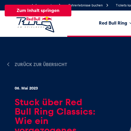
Anfrage senden
Fahrerlebnisse buchen
Tickets k
Zum Inhalt springen
Red Bull Ring
27°
Temperatur
Alle
News
Events
Erlebnisse
Seiten
Fa
ZURÜCK ZUR ÜBERSICHT
News
06. Mai 2023
Stuck über Red
Alle anzeigen
Bull Ring Classics:
Wie ein
vorgezogenes