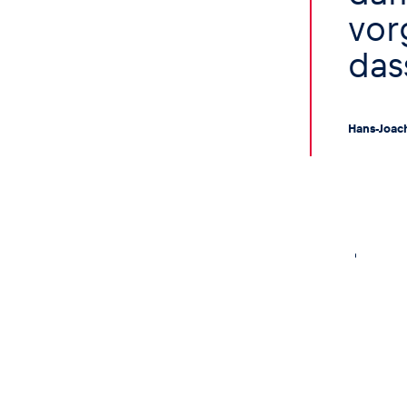
Fahrzeug
vor
das
Alle anzeigen
Hans-Joac
Business
Alle anzeigen