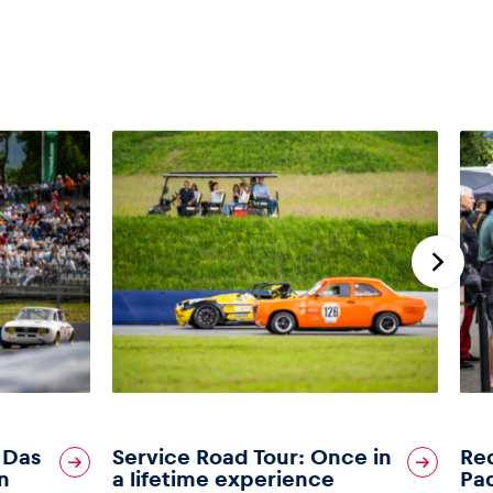
 Das
Service Road Tour: Once in
Red
n
a lifetime experience
Pad