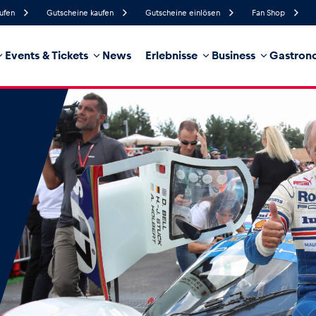
aufen
Gutscheine kaufen
Gutscheine einlösen
Fan Shop
Events & Tickets
News
Erlebnisse
Business
Gastrono
44%
Luftfeuchtigkeit
14 km/h
Windgeschwindigkeit
18%
Regenwahrscheinlichkeit
Süd
Windrichtung
hrzeug
Business
Glossar