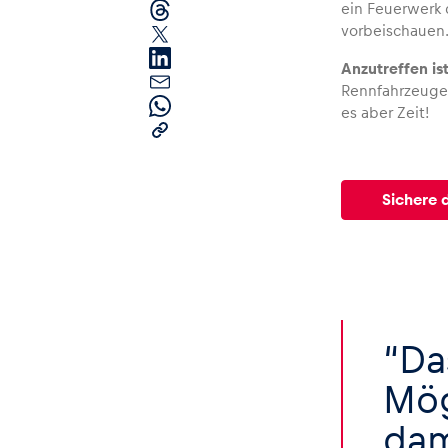
ein Feuerwerk 
vorbeischauen.
Anzutreffen i
Rennfahrzeuge 
es aber Zeit!
Seiten
Sichere d
Alle anzeigen
Da
Mög
dam