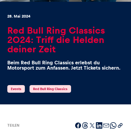
28. Mai 2024
Red Bull Ring Classics
2024: Triff die Helden
Erlebnisse
deiner Zeit
Alle anzeigen
Beim Red Bull Ring Classics erlebst du
Motorsport zum Anfassen. Jetzt Tickets sichern.
Events
Red Bull Ring Classics
Seiten
Alle anzeigen
TEILEN