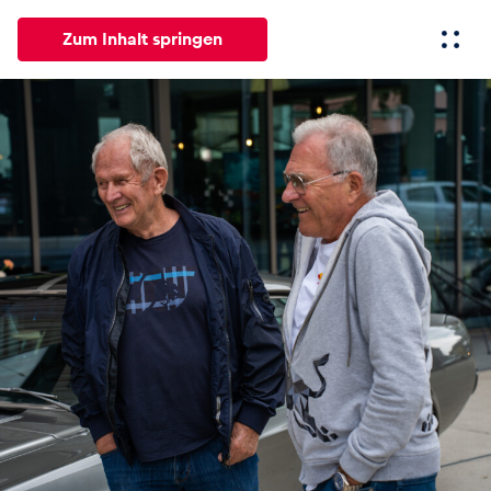
Zum Inhalt springen
Alle
News
Events
Erlebnisse
Seiten
Fahrze
News
Alle anzeigen
Events
Alle anzeigen