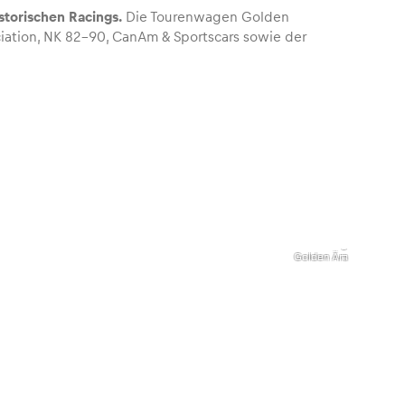
storischen Racings.
Die Tourenwagen Golden
ciation, NK 82-90, CanAm & Sportscars sowie der
,
Tourenwagen
Golden Ära