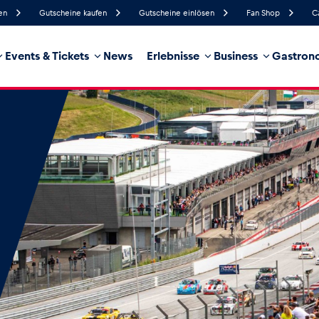
en
Gutscheine kaufen
Gutscheine einlösen
Fan Shop
C
Events & Tickets
News
Erlebnisse
Business
Gastrono
72%
Luftfeuchtigkeit
3 km/h
Windgeschwindigkeit
25%
Regenwahrscheinlichkeit
Nordwest
Windrichtung
hrzeug
Business
Glossar