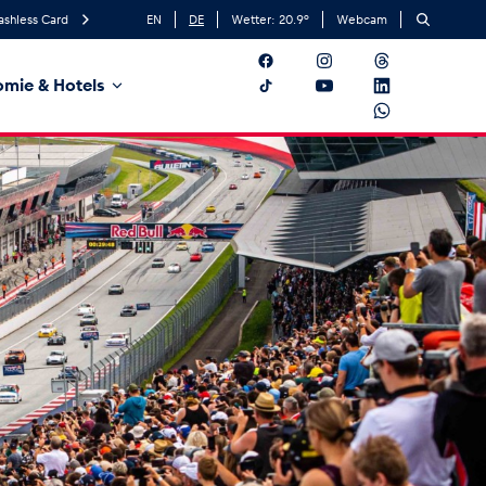
ashless Card
EN
DE
Wetter:
20.9
°
Webcam
mie & Hotels