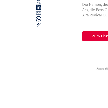
Die Namen, die
Ära, die Boss 
Alfa Revival C
Zum Tic
Seiten
Alle anzeigen
,
500
Owners
Associat