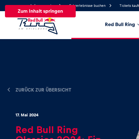
Anfrage senden
Fahrerlebnisse buchen
Tickets kauf
Zum Inhalt springen
Red Bull Ring
20.9°
Temperatur
Alle
News
Events
Erlebnisse
Seiten
Fa
News
ZURÜCK ZUR ÜBERSICHT
Alle anzeigen
17. Mai 2024
Red Bull Ring