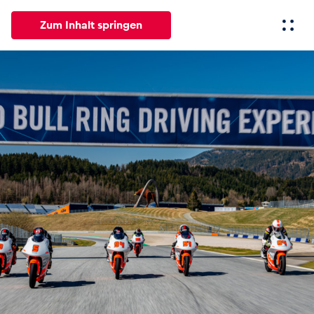
Zum Inhalt springen
Alle
News
Events
Erlebnisse
Seiten
Fahrze
News
Alle anzeigen
Events
Alle anzeigen