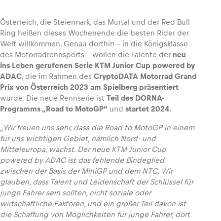
Österreich, die Steiermark, das Murtal und der Red Bull
Ring heißen dieses Wochenende die besten Rider der
Welt willkommen. Genau dorthin – in die Königsklasse
Fahrzeug
des Motorradrennsports – wollen die Talente der
neu
Alle anzeigen
ins Leben gerufenen Serie KTM Junior Cup powered by
ADAC
, die im Rahmen des
CryptoDATA Motorrad Grand
Prix von Österreich 2023 am Spielberg
präsentiert
wurde. Die neue Rennserie ist
Teil des DORNA-
Programms „Road to MotoGP“
und
startet 2024
.
„Wir freuen uns sehr, dass die Road to MotoGP in einem
für uns wichtigen Gebiet, nämlich Nord- und
Business
Mitteleuropa, wächst. Der neue KTM Junior Cup
powered by ADAC ist das fehlende Bindeglied
Alle anzeigen
zwischen der Basis der MiniGP und dem NTC. Wir
glauben, dass Talent und Leidenschaft der Schlüssel für
junge Fahrer sein sollten, nicht soziale oder
wirtschaftliche Faktoren, und ein großer Teil davon ist
die Schaffung von Möglichkeiten für junge Fahrer, dort