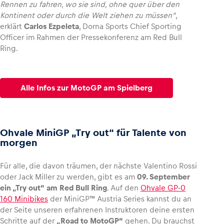
Rennen zu fahren, wo sie sind, ohne quer über den
Kontinent oder durch die Welt ziehen zu müssen“
,
Glossar
erklärt
Carlos Ezpeleta
, Dorna Sports Chief Sporting
Officer im Rahmen der Pressekonferenz am Red Bull
Alle anzeigen
Ring.
Alle Infos zur MotoGP am Spielberg
Ohvale MiniGP „Try out“ für Talente von
morgen
Für alle, die davon träumen, der nächste Valentino Rossi
oder Jack Miller zu werden, gibt es am
09. September
ein „Try out“ am Red Bull Ring
. Auf den
Ohvale GP-0
160 Minibikes
der MiniGP™ Austria Series kannst du an
der Seite unseren erfahrenen Instruktoren deine ersten
Schritte auf der
„Road to MotoGP“
gehen. Du brauchst