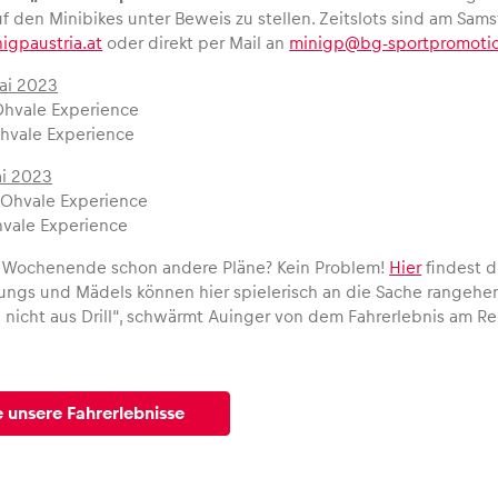
f den Minibikes unter Beweis zu stellen. Zeitslots sind am S
gpaustria.at
oder direkt per Mail an
minigp@bg-sportpromoti
ai 2023
Ohvale Experience
Ohvale Experience
ai 2023
 Ohvale Experience
Ohvale Experience
s Wochenende schon andere Pläne? Kein Problem!
Hier
findest d
 Jungs und Mädels können hier spielerisch an die Sache rangehe
nicht aus Drill“, schwärmt Auinger von dem Fahrerlebnis am Red
 unsere Fahrerlebnisse