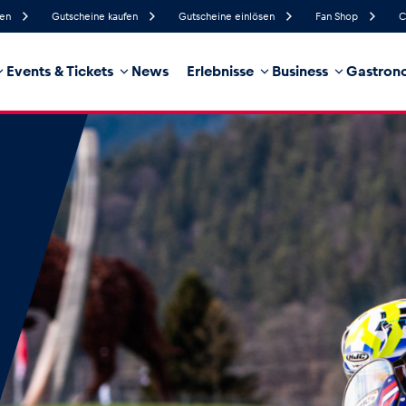
fen
Gutscheine kaufen
Gutscheine einlösen
Fan Shop
C
Events & Tickets
News
Erlebnisse
Business
Gastrono
78%
Luftfeuchtigkeit
8 km/h
Windgeschwindigkeit
35%
Regenwahrscheinlichkeit
Südöst
Windrichtung
hrzeug
Business
Glossar