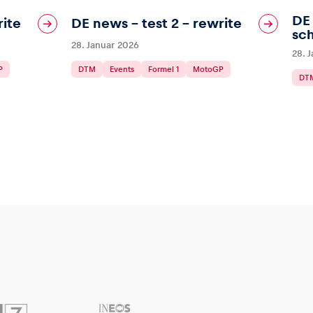
DE 
rite
DE news – test 2 – rewrite
sch
28. Januar 2026
28. 
P
DTM
Events
Formel 1
MotoGP
DT