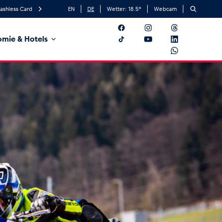
ashless Card
EN
DE
Wetter:
18.5
°
Webcam
mie & Hotels