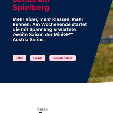
Spielberg
Mehr Rider, mehr Klassen, mehr
Rennen: Am Wochenende startet
Events
die mit Spannung erwartete
zweite Saison der MiniGP™
Austria Series.
Alle anzeigen
2-Rad
Events
Fahrerlebnisse
Erlebnisse
Alle anzeigen
TEILEN