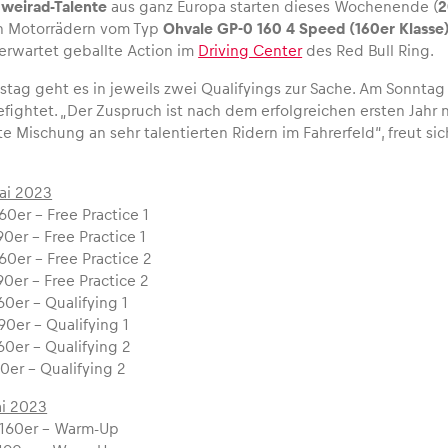
Zweirad-Talente
aus ganz Europa starten dieses Wochenende (
2
en Motorrädern vom Typ
Ohvale GP-0 160 4 Speed (160er Klasse
erwartet geballte Action im
Driving Center
des Red Bull Ring.
stag geht es in jeweils zwei Qualifyings zur Sache. Am Sonntag
fightet. „Der Zuspruch ist nach dem erfolgreichen ersten Jahr
 Mischung an sehr talentierten Ridern im Fahrerfeld“, freut sic
ai 2023
60er – Free Practice 1
90er – Free Practice 1
60er – Free Practice 2
90er – Free Practice 2
60er – Qualifying 1
90er – Qualifying 1
60er – Qualifying 2
90er – Qualifying 2
ai 2023
 160er – Warm-Up