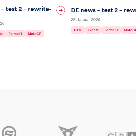
– test 2 – rewrite-
DE news – test 2 – rew
28. Januar 2026
026
DTM
Events
Formel 1
MotoG
ts
Formel 1
MotoGP