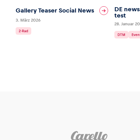
DE news 
Gallery Teaser Social News
test
3. März 2026
28. Januar 2
2-Rad
DTM
Even