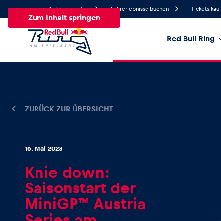
Anfrage senden
Fahrerlebnisse buchen
Tickets kau
Zum Inhalt springen
Red Bull Ring
18.5°
Temperatur
Alle
News
Events
Erlebnisse
Seiten
Fa
ZURÜCK ZUR ÜBERSICHT
News
16. Mai 2023
Knie down:
Alle anzeigen
Saisonstart der
MiniGP™ Austria
Series am