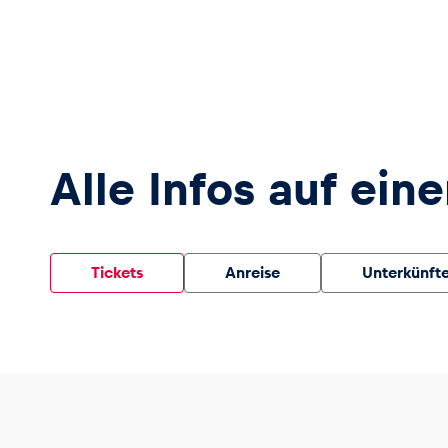
Fahrzeug
Alle anzeigen
Alle Infos auf eine
Business
Tickets
Anreise
Unterkünft
Alle anzeigen