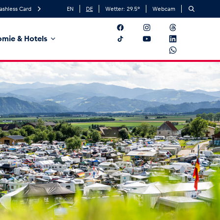
ashless Card
EN
DE
Wetter:
29.5
°
Webcam
mie & Hotels