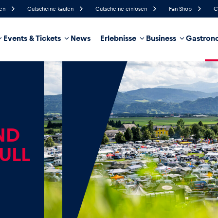
fen
Gutscheine kaufen
Gutscheine einlösen
Fan Shop
C
Events & Tickets
News
Erlebnisse
Business
Gastrono
38%
Luftfeuchtigkeit
17 km/h
Windgeschwindigkeit
4%
Regenwahrscheinlichkeit
Ost
Windrichtung
hrzeug
Business
Glossar
ND
ULL