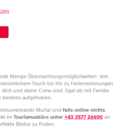
tzen
s jede Menge Übernachtungsmöglichkeiten: Von
persönlichem Touch bis hin zu Ferienwohnungen
r dich und deine Crew sind. Egal ob mit Familie
du bestens aufgehoben.
rismusverbands Murtal und
falls online nichts
ekt im
Tou
rismusbüro unter
+43 3577 26600
an
erfekte Bleibe zu finden.