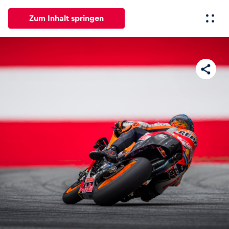
Zum Inhalt springen
Alle
News
Events
Erlebnisse
Seiten
Fahrze
News
Alle anzeigen
Events
Alle anzeigen