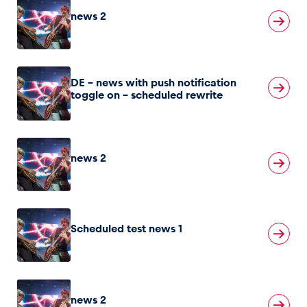
news 2
DE – news with push notification
toggle on – scheduled rewrite
news 2
Scheduled test news 1
news 2