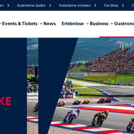
fen
Gutscheine kaufen
Gutscheine einlösen
Fan Shop
C
Events & Tickets
News
Erlebnisse
Business
Gastrono
89%
Luftfeuchtigkeit
6 km/h
Windgeschwindigkeit
35%
Regenwahrscheinlichkeit
Südwest
Windrichtung
hrzeug
Business
Glossar
KE