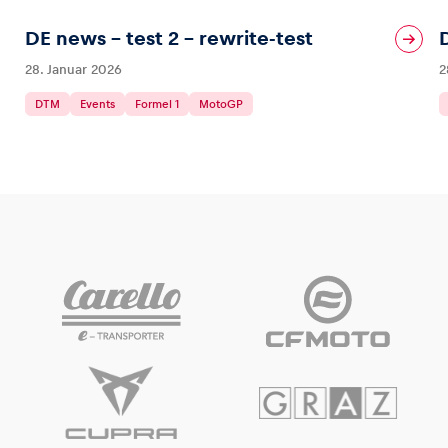
DE news – test 2 – rewrite-test
28. Januar 2026
2
DTM
Events
Formel 1
MotoGP