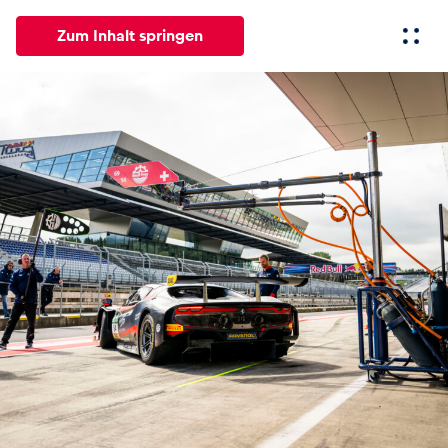
Zum Inhalt springen
Alle
News
Events
Erlebnisse
Seiten
Fahrze
News
Alle anzeigen
Events
Alle anzeigen