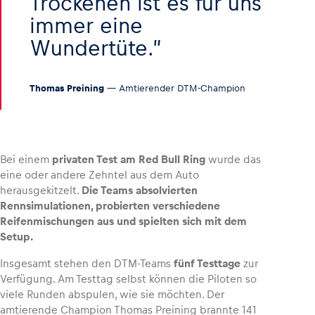
Trockenen ist es für uns
immer eine
Glossar
Wundertüte.
Alle anzeigen
Thomas Preining
— Amtierender DTM-Champion
Bei einem
privaten Test am Red Bull Ring
wurde das
eine oder andere Zehntel aus dem Auto
herausgekitzelt.
Die Teams absolvierten
Rennsimulationen, probierten verschiedene
Reifenmischungen aus und spielten sich mit dem
Setup.
Insgesamt stehen den DTM-Teams
fünf Testtage
zur
Verfügung. Am Testtag selbst können die Piloten so
viele Runden abspulen, wie sie möchten. Der
amtierende Champion Thomas Preining brannte 141