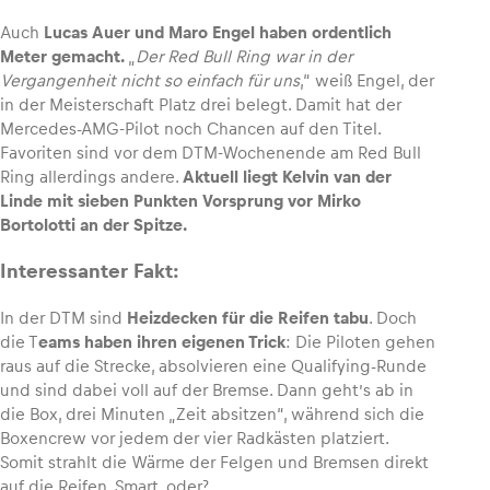
Auch
Lucas Auer und Maro Engel haben ordentlich
Meter gemacht.
„
Der Red Bull Ring war in der
Vergangenheit nicht so einfach für uns
,“ weiß Engel, der
in der Meisterschaft Platz drei belegt. Damit hat der
Mercedes-AMG-Pilot noch Chancen auf den Titel.
Favoriten sind vor dem DTM-Wochenende am Red Bull
Ring allerdings andere.
Aktuell liegt Kelvin van der
Linde mit sieben Punkten Vorsprung vor Mirko
Bortolotti an der Spitze.
Interessanter Fakt:
In der DTM sind
Heizdecken für die Reifen tabu
. Doch
die T
eams haben ihren eigenen Trick
: Die Piloten gehen
raus auf die Strecke, absolvieren eine Qualifying-Runde
und sind dabei voll auf der Bremse. Dann geht’s ab in
die Box, drei Minuten „Zeit absitzen“, während sich die
Boxencrew vor jedem der vier Radkästen platziert.
Somit strahlt die Wärme der Felgen und Bremsen direkt
auf die Reifen. Smart, oder?