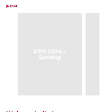
2024
DTM 2024 –
DTM
Sonntag
S