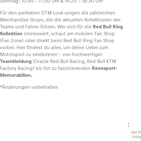
Sonntag: 10:45 – 11:00 Uhr & 16:20 – 16:30 Uhr
Für den perfekten DTM-Look sorgen die zahlreichen
Merchandise Shops, die die aktuellen Kollektionen der
Teams und Fahrer führen. Wer sich für die
Red Bull Ring
Kollektion
interessiert, schaut am mobilen Fan Shop
(Fan Zone) oder direkt beim Red Bull Ring Fan Shop
vorbei. Hier findest du alles, um deine Liebe zum
Motorsport zu zelebrieren – von hochwertiger
Teamkleidung
(Oracle Red Bull Racing, Red Bull KTM
Factory Racing) bis hin zu faszinierenden
Rennsport-
Memorabilien.
*Änderungen vorbehalten
,
Die Pi
Auto