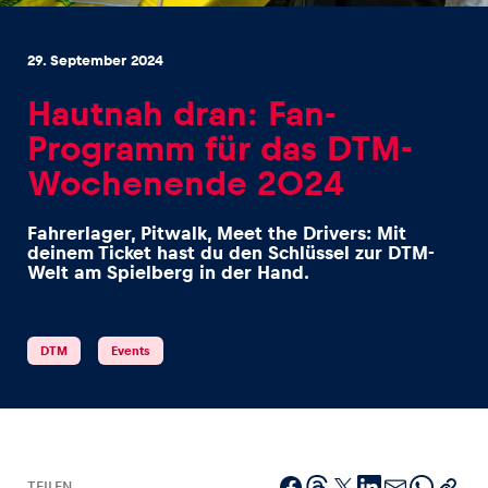
29. September 2024
Hautnah dran: Fan-
Programm für das DTM-
Erlebnisse
Wochenende 2024
Alle anzeigen
Fahrerlager, Pitwalk, Meet the Drivers: Mit
deinem Ticket hast du den Schlüssel zur DTM-
Welt am Spielberg in der Hand.
DTM
Events
Seiten
Alle anzeigen
TEILEN