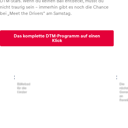
DTM-Stars. Wenn du keinen Ball entdeckt, musst du
nicht traurig sein – immerhin gibt es noch die Chance
bei „Meet the Drivers“ am Samstag.
Das komplette DTM-Programm auf einen
Klick
,
,
Bällebad
Die
für die
nächs
Kinder
Gener
an
Rennf