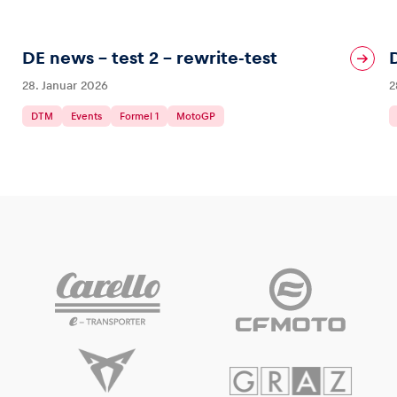
DE news – test 2 – rewrite-test
28. Januar 2026
2
DTM
Events
Formel 1
MotoGP