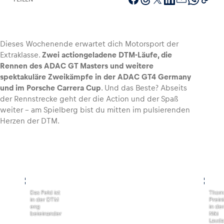
Dieses Wochenende erwartet dich Motorsport der
Fahrzeug
Extraklasse.
Zwei actiongeladene DTM-Läufe, die
Alle anzeigen
Rennen des ADAC GT Masters und weitere
spektakuläre Zweikämpfe in der ADAC GT4 Germany
und im Porsche Carrera Cup
. Und das Beste? Abseits
der Rennstrecke geht der die Action und der Spaß
weiter – am Spielberg bist du mitten im pulsierenden
Herzen der DTM.
Business
Alle anzeigen
,
,
Das Feld ist
Thom
in der DTM
Prein
eng
in der
beieinander
Niki
Lauda