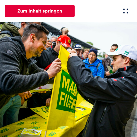
Zum Inhalt springen
Alle
News
Events
Erlebnisse
Seiten
Fahrze
News
Alle anzeigen
Events
Alle anzeigen