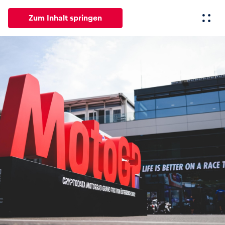
Zum Inhalt springen
Alle
News
Events
Erlebnisse
Seiten
Fahrze
News
Alle anzeigen
Events
Alle anzeigen