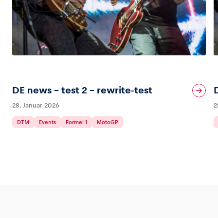
DE news – test 2 – rewrite-test
28. Januar 2026
2
DTM
Events
Formel 1
MotoGP