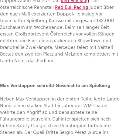
Doppel-Grand-Prix 2021 am
Red Bull Ring
. Der
österreichische Rennstall
Red Bull Racing
jubelt über
den nach Maß exerzierten Doppel-Heimsieg vor
Glossar
traumhafter Spielberg-Kulisse mit insgesamt 132.000
Alle anzeigen
Zuschauern am Wochenende. Beim seit langer Zeit
ersten Großsportevent Österreichs vor vollen Rängen
erlebten die Fans einen packenden Showdown und
brandheiße Zweikämpfe. Mercedes feiert mit Valtteri
Bottas den zweiten Platz und McLaren komplettiert mit
Lando Norris das Podium.
Max Verstappen schreibt Geschichte am Spielberg
Neben Max Verstappen in der ersten Reihe legte Lando
Norris einen starken Start hin, aber der WM-Leader
wehrte den Angriff ab und behauptete seine
Führungsrolle souverän. Dahinter spielten sich nach
frühem Safety Car gleich zu Rennbeginn turbulente
Szenen ab. Der Quali-Dritte Sergio Pérez wurde ins