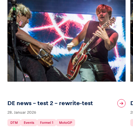
DE news – test 2 – rewrite-test
28. Januar 2026
2
DTM
Events
Formel 1
MotoGP