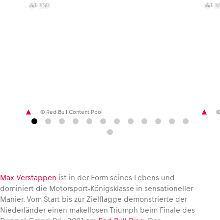
GP 2021
GP 20
Fahrzeug
Alle anzeigen
© Red Bull Content Pool
©
Business
Alle anzeigen
Max Verstappen
ist in der Form seines Lebens und
dominiert die Motorsport-Königsklasse in sensationeller
Manier. Vom Start bis zur Zielflagge demonstrierte der
Niederländer einen makellosen Triumph beim Finale des