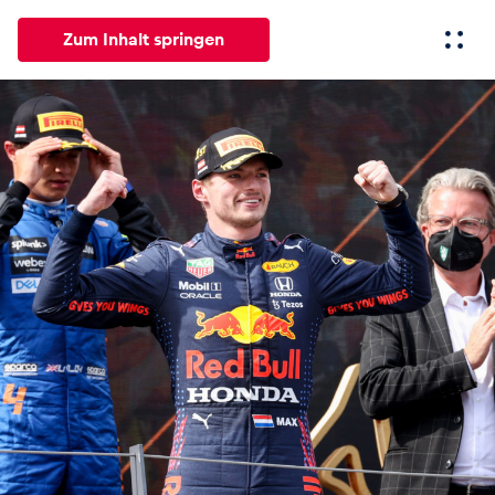
Zum Inhalt springen
Alle
News
Events
Erlebnisse
Seiten
Fahrze
News
Alle anzeigen
Events
Alle anzeigen