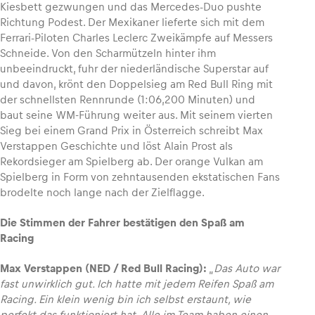
Kiesbett gezwungen und das Mercedes-Duo pushte
Richtung Podest. Der Mexikaner lieferte sich mit dem
Ferrari-Piloten Charles Leclerc Zweikämpfe auf Messers
Schneide. Von den Scharmützeln hinter ihm
unbeeindruckt, fuhr der niederländische Superstar auf
und davon, krönt den Doppelsieg am Red Bull Ring mit
der schnellsten Rennrunde (1:06,200 Minuten) und
baut seine WM-Führung weiter aus. Mit seinem vierten
Sieg bei einem Grand Prix in Österreich schreibt Max
Verstappen Geschichte und löst Alain Prost als
Rekordsieger am Spielberg ab. Der orange Vulkan am
Spielberg in Form von zehntausenden ekstatischen Fans
brodelte noch lange nach der Zielflagge.
Die Stimmen der Fahrer bestätigen den Spaß am
Racing
Max Verstappen (NED / Red Bull Racing):
„
Das Auto war
fast unwirklich gut. Ich hatte mit jedem Reifen Spaß am
Racing. Ein klein wenig bin ich selbst erstaunt, wie
perfekt das funktioniert hat. Alle im Team haben einen