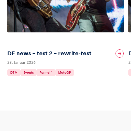
DE news – test 2 – rewrite-test
28. Januar 2026
2
DTM
Events
Formel 1
MotoGP