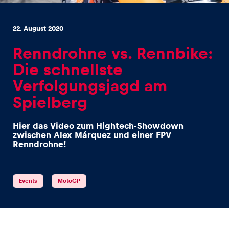
22. August 2020
Renndrohne vs. Rennbike:
Die schnellste
Erlebnisse
Verfolgungsjagd am
Alle anzeigen
Spielberg
Hier das Video zum Hightech-Showdown
zwischen Alex Márquez und einer FPV
Renndrohne!
Seiten
Events
MotoGP
Alle anzeigen