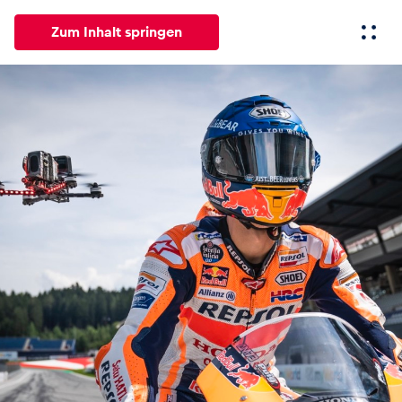
Zum Inhalt springen
Alle
News
Events
Erlebnisse
Seiten
Fahrze
News
Alle anzeigen
Events
Alle anzeigen