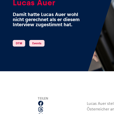
Lucas Auer
Damit hatte Lucas Auer wohl
nicht gerechnet als er diesem
Interview zugestimmt hat.
Events
Alle anzeigen
DTM
Events
Erlebnisse
TEILEN
Lucas Auer stel
Österreicher a
Alle anzeigen