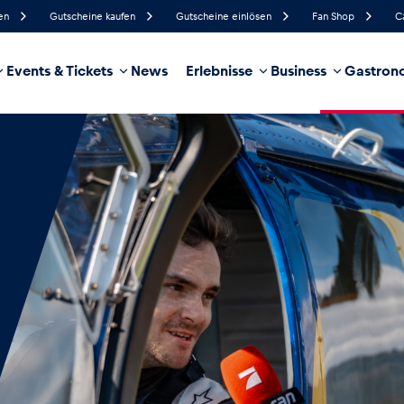
en
Gutscheine kaufen
Gutscheine einlösen
Fan Shop
C
Events & Tickets
News
Erlebnisse
Business
Gastrono
48%
Luftfeuchtigkeit
13 km/h
Windgeschwindigkeit
11%
Regenwahrscheinlichkeit
Südwest
Windrichtung
hrzeug
Business
Glossar