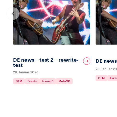
Glossar
Alle anzeigen
DE news – test 2 – rewrite-
DE news 
test
28. Januar 2
28. Januar 2026
DTM
Even
DTM
Events
Formel 1
MotoGP