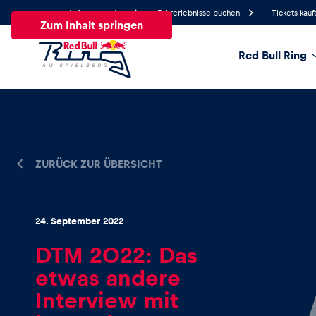
Anfrage senden
Fahrerlebnisse buchen
Tickets kauf
Zum Inhalt springen
Red Bull Ring
26.4°
Temperatur
Alle
News
Events
Erlebnisse
Seiten
Fa
ZURÜCK ZUR ÜBERSICHT
News
24. September 2022
DTM 2022: Das
Alle anzeigen
etwas andere
Interview mit