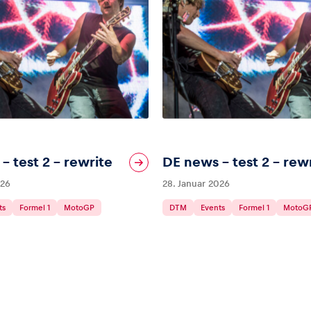
– test 2 – rewrite
DE news – test 2 – rew
026
28. Januar 2026
ts
Formel 1
MotoGP
DTM
Events
Formel 1
MotoG