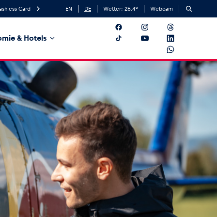
ashless Card
EN
DE
Wetter:
26.4
°
Webcam
mie & Hotels