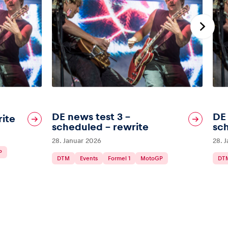
DE news test 3 –
DE 
rite
scheduled – rewrite
sc
28. Januar 2026
28. 
P
DTM
Events
Formel 1
MotoGP
DT