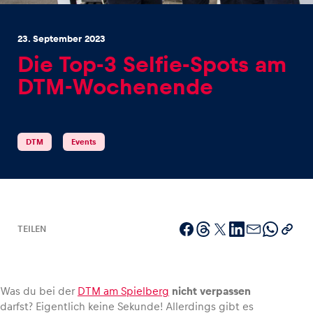
23. September 2023
Die Top-3 Selfie-Spots am
DTM-Wochenende
Erlebnisse
Alle anzeigen
DTM
Events
TEILEN
Seiten
Alle anzeigen
Was du bei der
DTM am Spielberg
nicht verpassen
darfst? Eigentlich keine Sekunde! Allerdings gibt es