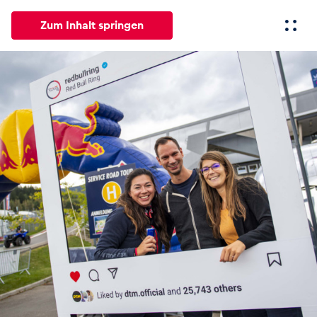
Zum Inhalt springen
Alle
News
Events
Erlebnisse
Seiten
Fahrze
News
Alle anzeigen
Events
Alle anzeigen