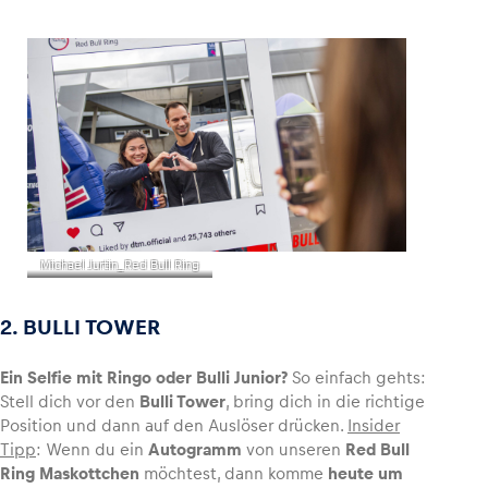
Glossar
Alle anzeigen
Michael Jurtin_Red Bull Ring
2. BULLI TOWER
Ein Selfie mit Ringo oder Bulli Junior?
So einfach gehts:
Stell dich vor den
Bulli Tower
, bring dich in die richtige
Position und dann auf den Auslöser drücken.
Insider
Tipp
: Wenn du ein
Autogramm
von unseren
Red Bull
Ring Maskottchen
möchtest, dann komme
heute um