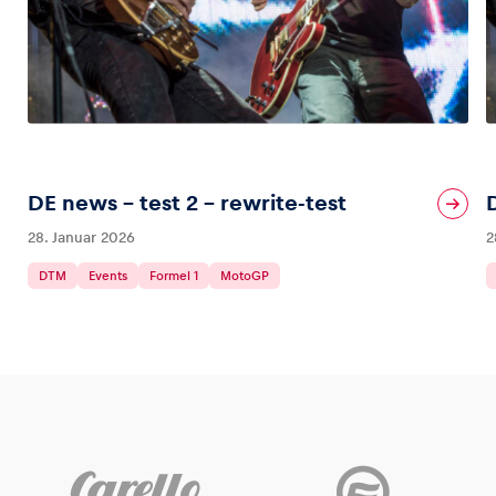
DE news – test 2 – rewrite-test
28. Januar 2026
2
DTM
Events
Formel 1
MotoGP