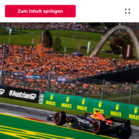
Zum Inhalt springen
Alle
News
Events
Erlebnisse
Seiten
Fahrze
News
Alle anzeigen
Events
Alle anzeigen