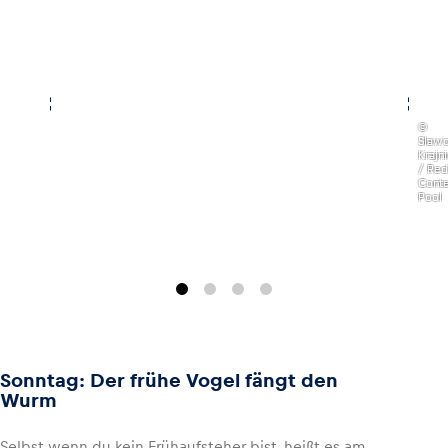
,
©
Slaw
Krajn
/ Red
Conte
Pool
Sonntag: Der frühe Vogel fängt den
Wurm
Selbst wenn du kein Frühaufsteher bist, heißt es am