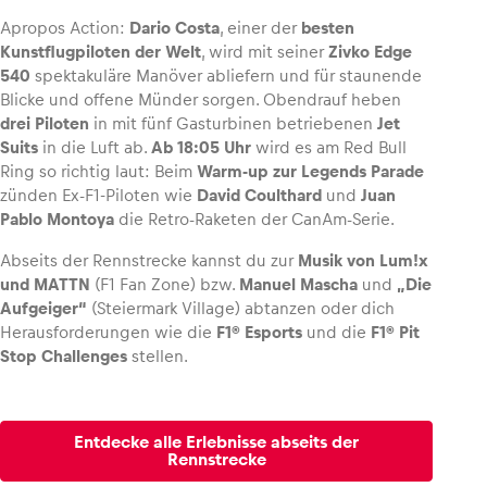
Apropos Action:
Dario Costa
, einer der
besten
Kunstflugpiloten der Welt
, wird mit seiner
Zivko Edge
540
spektakuläre Manöver abliefern und für staunende
Blicke und offene Münder sorgen. Obendrauf heben
drei Piloten
in mit fünf Gasturbinen betriebenen
Jet
Suits
in die Luft ab.
Ab 18:05 Uhr
wird es am Red Bull
Ring so richtig laut: Beim
Warm-up zur Legends Parade
zünden Ex-F1-Piloten wie
David Coulthard
und
Juan
Pablo Montoya
die Retro-Raketen der CanAm-Serie.
Abseits der Rennstrecke kannst du zur
Musik von Lum!x
und MATTN
(F1 Fan Zone) bzw.
Manuel Mascha
und
„Die
Aufgeiger“
(Steiermark Village) abtanzen oder dich
Herausforderungen wie die
F1® Esports
und die
F1® Pit
Stop Challenges
stellen.
Entdecke alle Erlebnisse abseits der
Rennstrecke