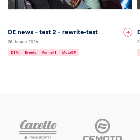
DE news – test 2 – rewrite-test
28. Januar 2026
2
DTM
Events
Formel 1
MotoGP