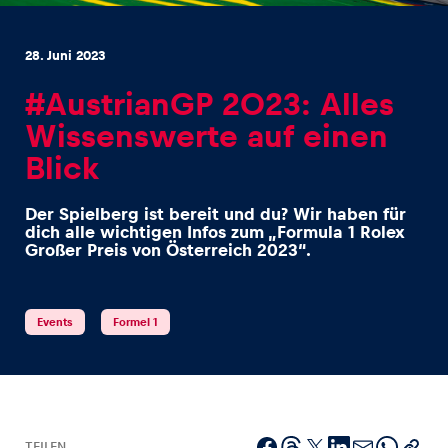
28. Juni 2023
#AustrianGP 2023: Alles
Wissenswerte auf einen
Erlebnisse
Blick
Alle anzeigen
Der Spielberg ist bereit und du? Wir haben für
dich alle wichtigen Infos zum „Formula 1 Rolex
Großer Preis von Österreich 2023“.
Events
Formel 1
Seiten
Alle anzeigen
TEILEN