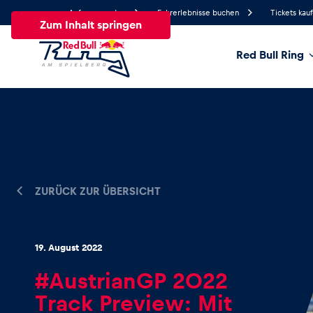
Anfrage senden
Fahrerlebnisse buchen
Tickets kau
Zum Inhalt springen
Red Bull Ring
16.6°
Temperatur
Alle
News
Events
Erlebnisse
Seiten
Fa
ZURÜCK ZUR ÜBERSICHT
News
19. August 2022
Alle anzeigen
#AustrianGP 2022
Track Preview: Mit