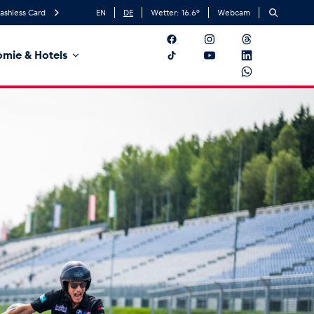
ashless Card
EN
DE
Wetter:
16.6
°
Webcam
mie & Hotels