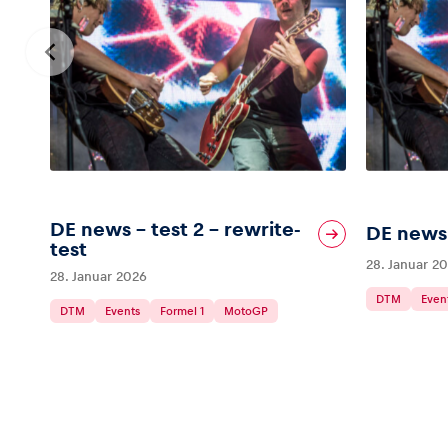
Glossar
Alle anzeigen
DE news – test 2 – rewrite-
DE news 
test
28. Januar 2
28. Januar 2026
DTM
Even
DTM
Events
Formel 1
MotoGP