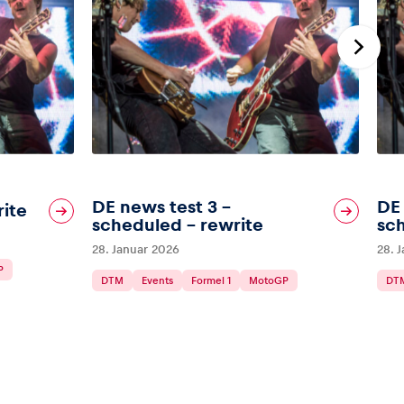
DE news test 3 –
DE 
rite
scheduled – rewrite
sc
28. Januar 2026
28. 
P
DTM
Events
Formel 1
MotoGP
DT