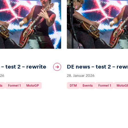
– test 2 – rewrite
DE news – test 2 – rew
026
28. Januar 2026
ts
Formel 1
MotoGP
DTM
Events
Formel 1
MotoG