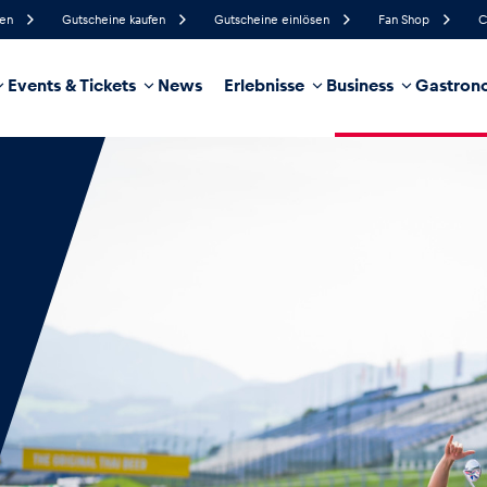
fen
Gutscheine kaufen
Gutscheine einlösen
Fan Shop
C
Events & Tickets
News
Erlebnisse
Business
Gastrono
90%
Luftfeuchtigkeit
9 km/h
Windgeschwindigkeit
35%
Regenwahrscheinlichkeit
Südwest
Windrichtung
hrzeug
Business
Glossar